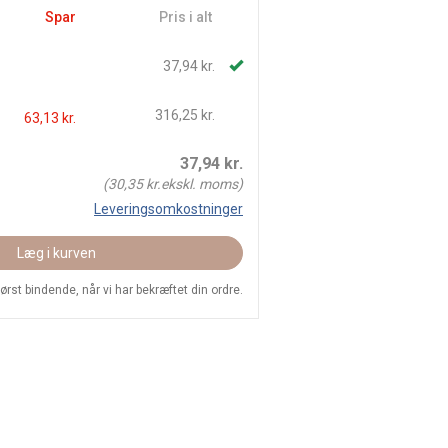
Spar
Pris i alt
37,94 kr.
316,25 kr.
63,13 kr.
37,94
kr.
(
30,35
kr.ekskl. moms)
Leveringsomkostninger
Læg i kurven
 først bindende, når vi har bekræftet din ordre.