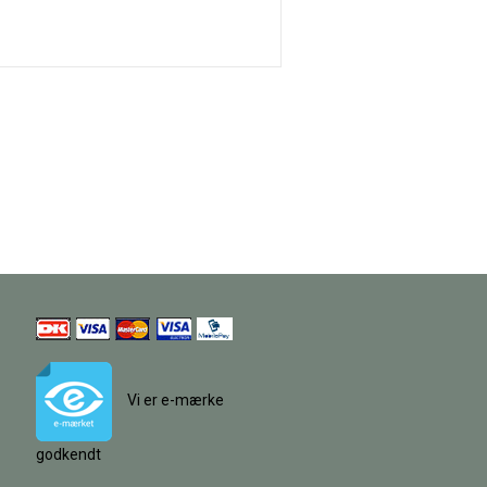
Vi er e-mærke
godkendt