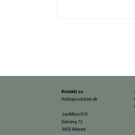
Kontakt os
Hobbyprodukter.dk
JustMore K/S
Solvang 12
3450 Allerød