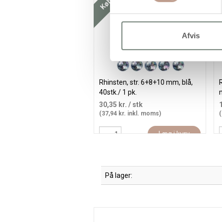
Afvis
Rhinsten, str. 6+8+10 mm, blå,
40stk./ 1 pk.
m
30,35 kr.
/ stk
(37,94 kr. inkl. moms)
(
Læg i kurv
På lager: