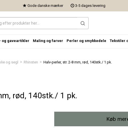
Gode danske mærker
3-5 dages levering
- og gaveartikler
Maling og farver
Perler og smykkedele
Tekstiler 
>
>
folie og segl
Rhinsten
Halv-perler, str. 2-8 mm, rød, 140stk./ 1 pk.
 mm, rød, 140stk./ 1 pk.
Køb mere