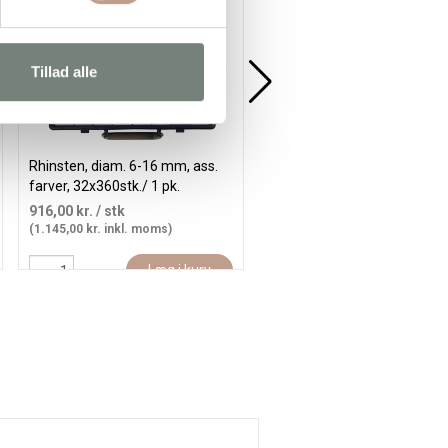
Tillad alle
Rhinsten, diam. 6-16 mm, ass.
Rhinsten, str. 6+8+10 mm, pi
farver, 32x360stk./ 1 pk.
40stk./ 1 pk.
916,00 kr.
/ stk
30,35 kr.
/ stk
(1.145,00 kr. inkl. moms)
(37,94 kr. inkl. moms)
Læg i kurv
Læg i kur