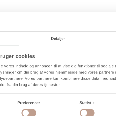
Levering: 1-3 hverdage
Detaljer
ruger cookies
perlemorsoverflade i design fra Vivi Gade. Pk. med 5 størrelser
se vores indhold og annoncer, til at vise dig funktioner til sociale
oplysninger om din brug af vores hjemmeside med vores partnere i
ysepartnere. Vores partnere kan kombinere disse data med andr
et fra din brug af deres tjenester.
Køb mere og spar
Præferencer
Statistik