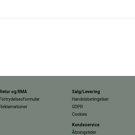
Retur og RMA
Salg/Levering
Fortrydelsesformular
Handelsbetingelser
Reklamationer
GDPR
Cookies
Kundeservice
Åbningstider