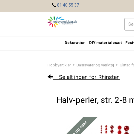
<
81 40 55 37
Dekoration
DIY materialesæt
Fest
>
>
Hobbyartikler
Basisvarer og værktøj
Glitter, 
Se alt inden for Rhinsten
Halv-perler, str. 2-8
Køb mere og spar