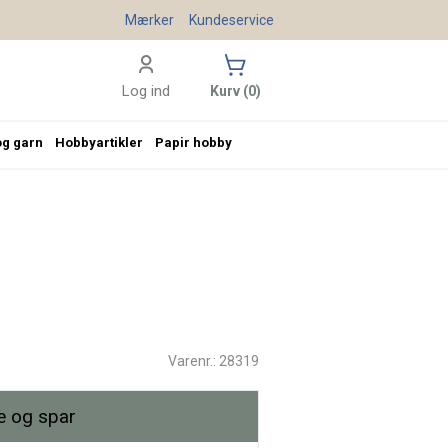
Mærker
Kundeservice
Log ind
Kurv (0)
og garn
Hobbyartikler
Papir hobby
Varenr.: 28319
 og spar