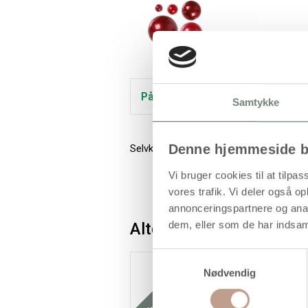
På lager
Samtykke
Denne hjemmeside b
Selvklæbende borter af halv-perler med 
Vi bruger cookies til at tilpas
vores trafik. Vi deler også 
annonceringspartnere og anal
dem, eller som de har indsaml
Alternativer
Samtykkevalg
Køb mere og spar
Nødvendig