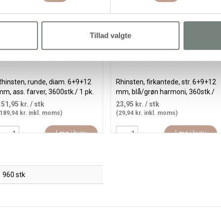
Tillad valgte
Rhinsten, runde, diam. 6+9+12
Rhinsten, firkantede, str. 6+9+12
m, ass. farver, 3600stk./ 1 pk.
mm, blå/grøn harmoni, 360stk./
1 pk.
151,95 kr.
/ stk
23,95 kr.
/ stk
189,94 kr. inkl. moms)
(29,94 kr. inkl. moms)
Læg i kurv
Læg i kurv
960 stk