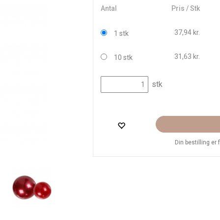
Antal
Pris / Stk
37,94 kr.
1 stk
31,63 kr.
10 stk
stk
Din bestilling er