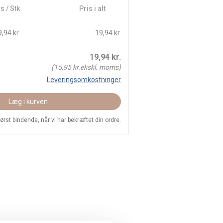
s / Stk
Pris i alt
,94 kr.
19,94 kr.
19,94
kr.
(
15,95
kr.ekskl. moms)
Leveringsomkostninger
Læg i kurven
 først bindende, når vi har bekræftet din ordre.