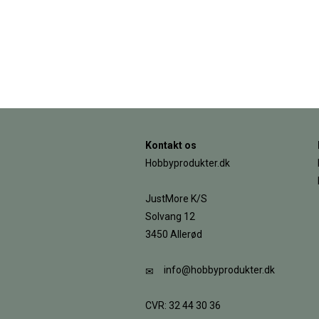
Kontakt os
Hobbyprodukter.dk
JustMore K/S
Solvang 12
3450 Allerød
info@hobbyprodukter.dk
CVR: 32 44 30 36