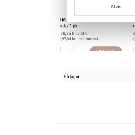
Afvis
Hårbøjle, B: 8 mm, ass. farver, 20
stk./ 1 pk.
m
78,35 kr.
/ stk
(97,94 kr. inkl. moms)
(
Læg i kurv
På lager: