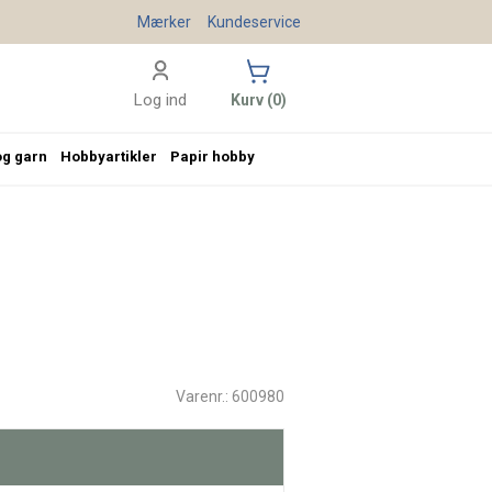
Mærker
Kundeservice
Log ind
Kurv (0)
og garn
Hobbyartikler
Papir hobby
Varenr.: 600980