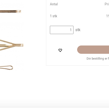
Antal
Pri
1 stk
19
stk
Din bestilling er