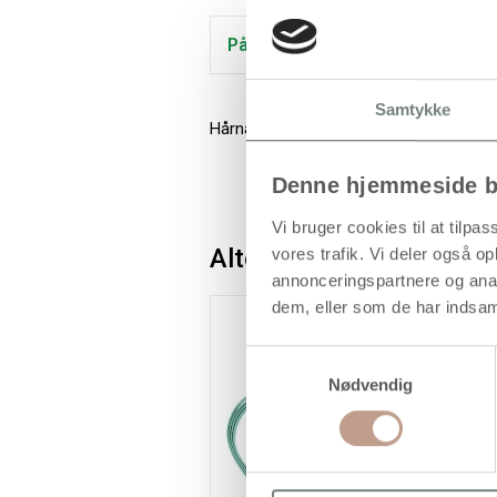
På lager
Samtykke
Hårnåle i metal til bevikling med metaltr
Denne hjemmeside b
Vi bruger cookies til at tilpas
Alternativer
vores trafik. Vi deler også 
annonceringspartnere og anal
dem, eller som de har indsaml
Samtykkevalg
Nødvendig