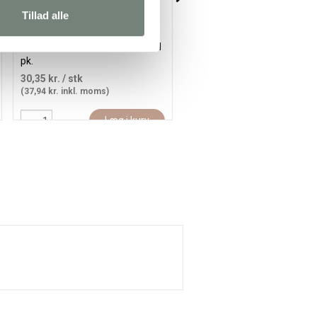
Tillad alle
Hårbøjle , B: 8 mm, hvid, 5 stk./ 1
Hårspænde, L: 8 cm, B: 8 mm
pk.
forsølvet, 30 stk./ 1 pk.
30,35 kr.
/ stk
139,95 kr.
/ stk
(37,94 kr. inkl. moms)
(174,94 kr. inkl. moms)
Læg i kurv
Læg i kur