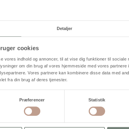
Levering: 1-3 hverdage
Detaljer
åd og perler og/eller pålimning af perler, rhinsten og lign
ruger cookies
se vores indhold og annoncer, til at vise dig funktioner til sociale
oplysninger om din brug af vores hjemmeside med vores partnere i
ysepartnere. Vores partnere kan kombinere disse data med andr
et fra din brug af deres tjenester.
Præferencer
Statistik