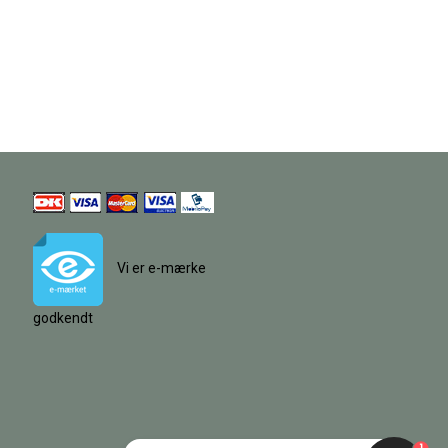
Vi er e-mærke
godkendt