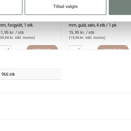
Tillad valgte
Hårspænder, L: 80 mm, B: 52
Knækspænde, L: 58 mm, B: 16
m, forgyldt, 1 stk.
mm, guld, sølv, 4 stk./ 1 pk.
31,95 kr.
/ stk
15,95 kr.
/ stk
39,94 kr. inkl. moms)
(19,94 kr. inkl. moms)
Læg i kurv
Læg i kurv
966 stk