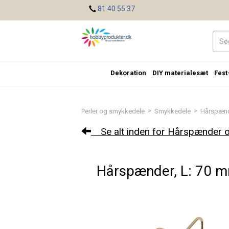
<
81 40 55 37
Dekoration
DIY materialesæt
Fest
>
>
Perler og smykkedele
Smykkedele
Hårspænd
Se alt inden for Hårspænder o
Hårspænder, L: 70 mm