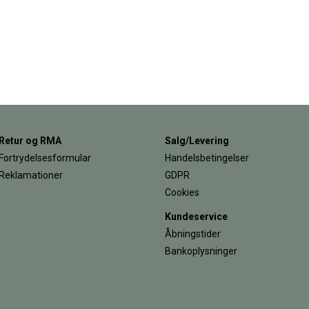
Retur og RMA
Salg/Levering
Fortrydelsesformular
Handelsbetingelser
Reklamationer
GDPR
Cookies
Kundeservice
Åbningstider
Bankoplysninger