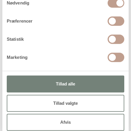
Levering: 1-3 hverdage
Nødvendig
Handelsbetingelser
Præferencer
Sortiment af nåle i forskellige faconer til brug i kanvas,
Statistik
læder og lign
Marketing
Alternativer
Tillad alle
Tillad valgte
Afvis