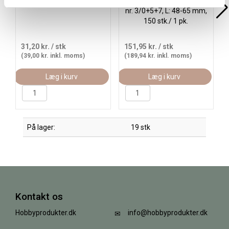
Nålesæt, L: 3,8-7 cm, 1 pk.
Stoppenåle - sortiment,
nr. 3/0+5+7, L: 48-65 mm,
150 stk./ 1 pk.
31,20 kr.
/ stk
151,95 kr.
/ stk
(39,00 kr. inkl. moms)
(189,94 kr. inkl. moms)
Læg i kurv
Læg i kurv
På lager:
19 stk
Kontakt os
Hobbyprodukter.dk
info@hobbyprodukter.dk