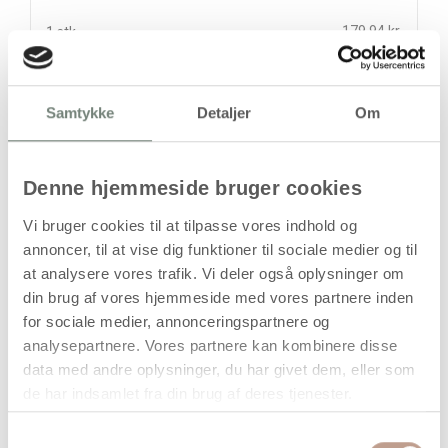
179,94 kr.
1 stk
stk
Samtykke
Detaljer
Om
179,94
kr.
(
143,95
kr.ekskl. moms)
Leveringsomkostninger
Denne hjemmeside bruger cookies
Læg i kurven
Vi bruger cookies til at tilpasse vores indhold og
annoncer, til at vise dig funktioner til sociale medier og til
Din bestilling er først bindende,
at analysere vores trafik. Vi deler også oplysninger om
når vi har bekræftet din ordre.
din brug af vores hjemmeside med vores partnere inden
for sociale medier, annonceringspartnere og
analysepartnere. Vores partnere kan kombinere disse
data med andre oplysninger, du har givet dem, eller som
de har indsamlet fra din brug af deres tjenester.
På lager
Samtykkevalg