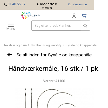
<
81 40 55 37
Gode danske
Kundeservice
mærker
Toggle
Mærker
navigation
Menu
>
>
Tekstiler og garn
Sytilbehør og værktøj
Synåle og knappenåle
Se alt inden for Synåle og knappenåle
Håndværkernåle, 16 stk./ 1 pk.
Varenr.: 41106