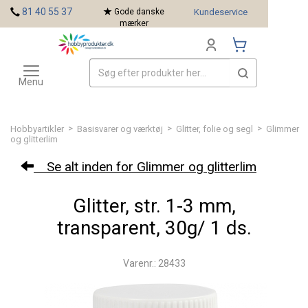
<
81 40 55 37
Gode danske
Kundeservice
mærker
Toggle
Mærker
navigation
Menu
>
>
>
Hobbyartikler
Basisvarer og værktøj
Glitter, folie og segl
Glimmer
og glitterlim
Se alt inden for Glimmer og glitterlim
Glitter, str. 1-3 mm,
transparent, 30g/ 1 ds.
Varenr.: 28433