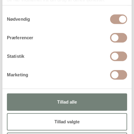
Samtykkevalg
Nødvendig
Bestillingsvare
Præferencer
Levering: Ikke på lager
Handelsbetingelser
Statistik
Marketing
Flade glitterflager med klart skær. Leveres i dåse med
skruelåg
Tillad alle
Alternativer
Tillad valgte