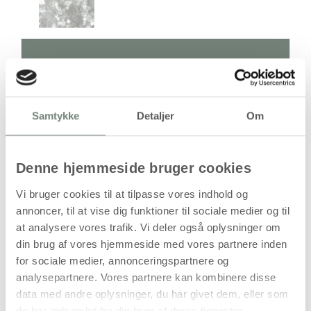
Antal
Pris / Stk
Samtykke
Detaljer
Om
47,94 kr.
1 stk
stk
Denne hjemmeside bruger cookies
Vi bruger cookies til at tilpasse vores indhold og
47,94
kr.
(
38,35
kr.ekskl. moms)
annoncer, til at vise dig funktioner til sociale medier og til
at analysere vores trafik. Vi deler også oplysninger om
Leveringsomkostninger
din brug af vores hjemmeside med vores partnere inden
Kan først bestilles, når det igen er på lager
for sociale medier, annonceringspartnere og
analysepartnere. Vores partnere kan kombinere disse
data med andre oplysninger, du har givet dem, eller som
de har indsamlet fra din brug af deres tjenester.