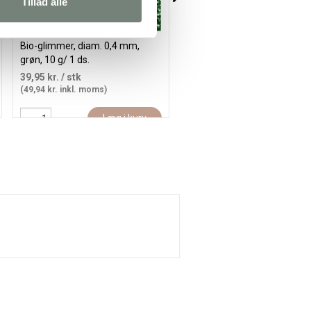
Tillad alle
Bio-glimmer, diam. 0,4 mm,
Glimmerlim, pink, 25 ml/ 1 fl.
grøn, 10 g/ 1 ds.
39,95 kr.
/ stk
19,95 kr.
/ stk
(49,94 kr. inkl. moms)
(24,94 kr. inkl. moms)
Læg i kurv
Læg i kur