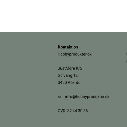
Kontakt os
Hobbyprodukter.dk
JustMore K/S
Solvang 12
3450 Allerød
info@hobbyprodukter.dk
CVR: 32 44 30 36