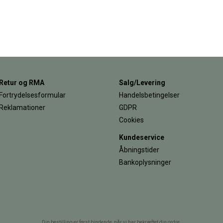
Retur og RMA
Salg/Levering
Fortrydelsesformular
Handelsbetingelser
Reklamationer
GDPR
Cookies
Kundeservice
Åbningstider
Bankoplysninger
Din bestilling er først bindende, når vi har bekræftet din ordre.