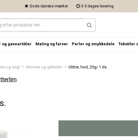
Gode danske mærker
3-5 dages levering
- og gaveartikler
Maling og farver
Perler og smykkedele
Tekstiler 
>
>
folie og segl
Glimmer og glitterlim
Glitter, hvid, 20g/ 1 ds.
tterlim
s.