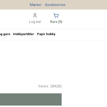
Mærker
Kundeservice
Log ind
Kurv (0)
og garn
Hobbyartikler
Papir hobby
Varenr.: 284282