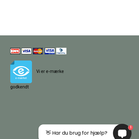
Vi er e-mærke
godkendt
1
👋 Har du brug for hjælp?