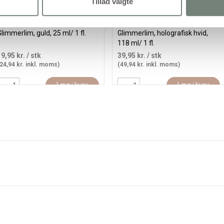
Tillad valgte
limmerlim, guld, 25 ml/ 1 fl.
Glimmerlim, holografisk hvid,
118 ml/ 1 fl.
19,95 kr.
/ stk
39,95 kr.
/ stk
24,94 kr. inkl. moms)
(49,94 kr. inkl. moms)
Læg i kurv
Læg i kurv