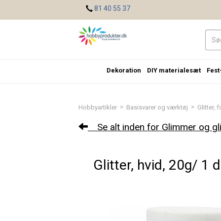
<
81 40 55 37
Dekoration
DIY materialesæt
Fest
>
>
Hobbyartikler
Basisvarer og værktøj
Glitter, 
Se alt inden for Glimmer og gli
Glitter, hvid, 20g/ 1 d