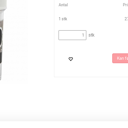
Antal
Pri
1 stk
27
stk
Kan fø