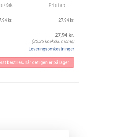
s / Stk
Pris i alt
,94 kr.
27,94 kr.
27,94
kr.
(
22,35
kr.ekskl. moms)
Leveringsomkostninger
rst bestilles, når det igen er på lager