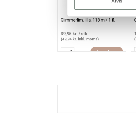
Afvis
Glimmerlim, lilla, 118 ml/ 1 fl.
G
39,95 kr.
/ stk
(49,94 kr. inkl. moms)
(
Læg i kurv