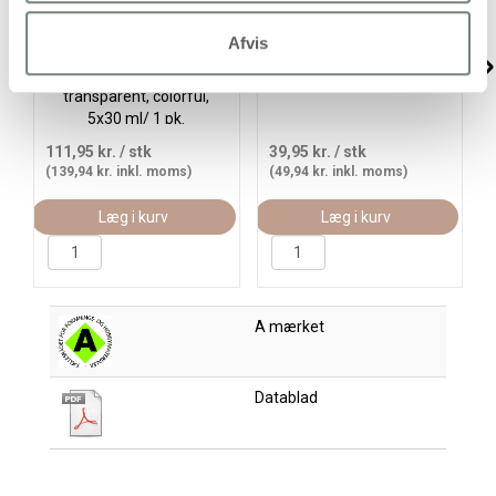
Afvis
Glas- og
Glass Color Frost, blå,
Porcelænsmaling, blank,
30ml/ 1 fl.
transparent, colorful,
5x30 ml/ 1 pk.
111,95 kr.
/ stk
39,95 kr.
/ stk
(139,94 kr. inkl. moms)
(49,94 kr. inkl. moms)
Læg i kurv
Læg i kurv
A mærket
Datablad