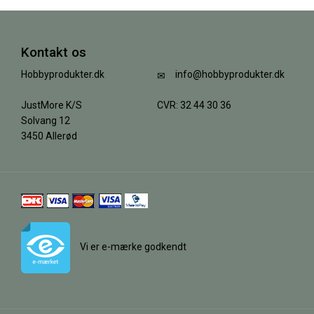
Kontakt os
Hobbyprodukter.dk
info@hobbyprodukter.dk
JustMore K/S
CVR: 32 44 30 36
Solvang 12
3450 Allerød
Vi er e-mærke godkendt