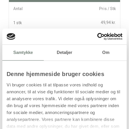
Antal
Pris / Stk
49,94 kr.
1 stk
stk
49,94
kr.
Samtykke
Detaljer
Om
(
39,95
kr.ekskl. moms)
Leveringsomkostninger
Denne hjemmeside bruger cookies
Kan først bestilles, når det igen er på lager
Vi bruger cookies til at tilpasse vores indhold og
annoncer, til at vise dig funktioner til sociale medier og til
at analysere vores trafik. Vi deler også oplysninger om
din brug af vores hjemmeside med vores partnere inden
for sociale medier, annonceringspartnere og
analysepartnere. Vores partnere kan kombinere disse
data med andre oplysninger, du har givet dem, eller som