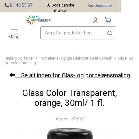
<
81 40 55 37
Gode danske
Kundeservice
mærker
Toggle
Mærker
navigation
Menu
>
>
Maling og farver
Porcelæns- og glasdekoration til opvask
Glas- og
porcelænsmaling
Se alt inden for Glas- og porcelænsmaling
Glass Color Transparent,
orange, 30ml/ 1 fl.
Varenr.: 31672