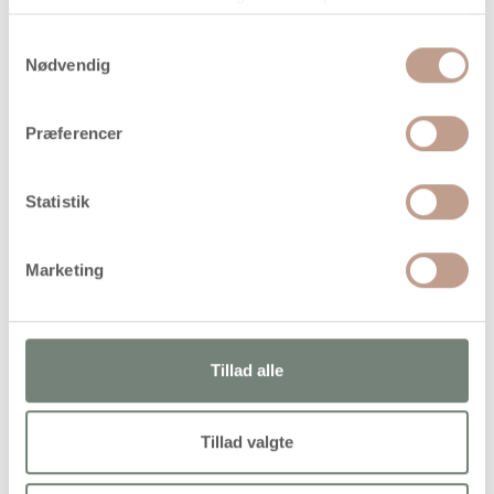
På lager
Levering: 1-3 hverdage
Samtykkevalg
Nødvendig
Handelsbetingelser
Præferencer
Glanspapir i klare og stærke farver med hvid bagside
Statistik
Marketing
Alternativer
Tillad alle
Tillad valgte