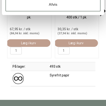
Afvis
Glanspapir, ark 24x32 cm,
Guirlandestrimler, L: 16
80 g, ass. farver, 50ark/ 1
cm, B: 15 mm, ass. farver,
pk.
400 stk./ 1 pk.
67,95 kr.
/ stk
30,35 kr.
/ stk
(84,94 kr. inkl. moms)
(37,94 kr. inkl. moms)
Læg i kurv
Læg i kurv
På lager:
493 stk
Syrefrit papir