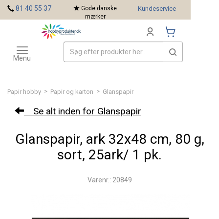
<
81 40 55 37
Gode danske
Kundeservice
mærker
Toggle
Mærker
navigation
Menu
>
>
Papir hobby
Papir og karton
Glanspapir
Se alt inden for Glanspapir
Glanspapir, ark 32x48 cm, 80 g,
sort, 25ark/ 1 pk.
Varenr.: 20849