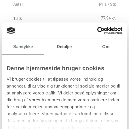
Antal
Pris / Stk
77,94 kr.
1 stk
stk
Samtykke
Detaljer
Om
77,94
kr.
(
62,35
kr.ekskl. moms)
Leveringsomkostninger
Denne hjemmeside bruger cookies
Læg i kurven
Vi bruger cookies til at tilpasse vores indhold og
Din bestilling er først bindende,
annoncer, til at vise dig funktioner til sociale medier og til
når vi har bekræftet din ordre.
at analysere vores trafik. Vi deler også oplysninger om
din brug af vores hjemmeside med vores partnere inden
for sociale medier, annonceringspartnere og
analysepartnere. Vores partnere kan kombinere disse
data med andre oplysninger, du har givet dem, eller som
de har indsamlet fra din brug af deres tjenester.