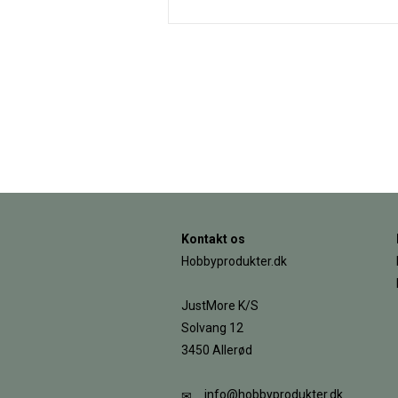
Kontakt os
Hobbyprodukter.dk
JustMore K/S
Solvang 12
3450 Allerød
info@hobbyprodukter.dk