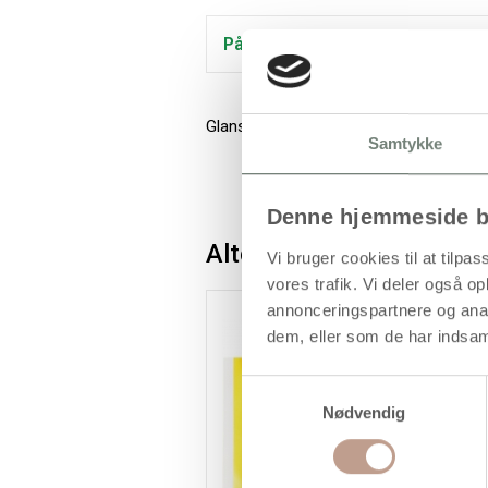
På lager
Glanspapir i klare og stærke farver med
Samtykke
Denne hjemmeside b
Alternativer
Vi bruger cookies til at tilpas
vores trafik. Vi deler også 
annonceringspartnere og anal
dem, eller som de har indsaml
Samtykkevalg
Nødvendig