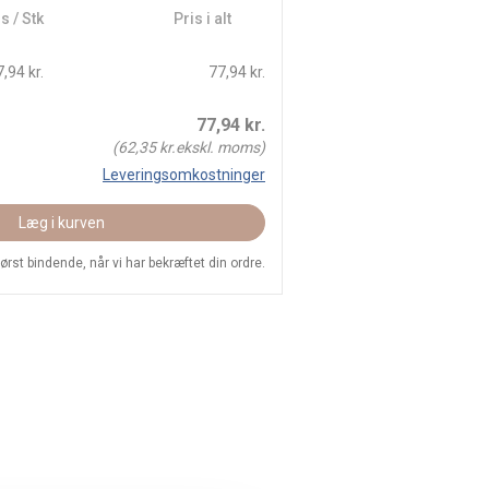
s / Stk
Pris i alt
,94 kr.
77,94 kr.
77,94
kr.
(
62,35
kr.ekskl. moms)
Leveringsomkostninger
Læg i kurven
 først bindende, når vi har bekræftet din ordre.