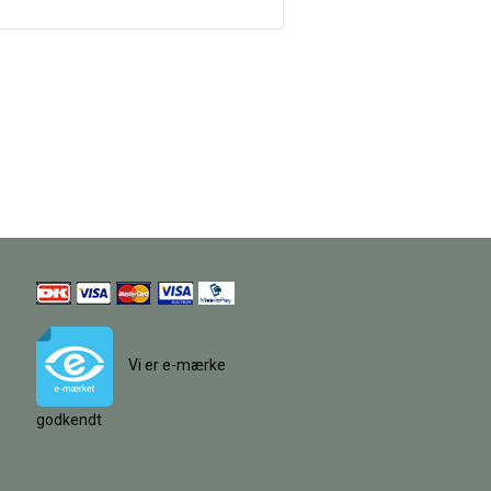
Vi er e-mærke
godkendt