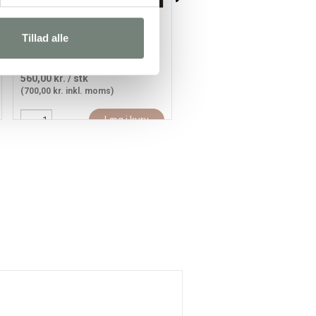
Tillad alle
Glanspapir, ark 32x48 cm, 80 g,
Glanspapir, ark 32x48 cm, 80
ass. farver, 11x25ark/ 1 pk.
rosa, 25 ark/ 1 pk.
560,00 kr.
/ stk
62,35 kr.
/ stk
(700,00 kr. inkl. moms)
(77,94 kr. inkl. moms)
Læg i kurv
Læg i kur