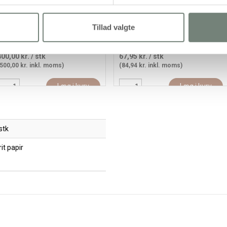
Tillad valgte
lanspapir, ark 32x40 cm, 80 g, 1
Glanspapir, ark 24x32 cm, 80 g,
sæt
ass. farver, 50ark/ 1 pk.
400,00 kr.
/ stk
67,95 kr.
/ stk
500,00 kr. inkl. moms)
(84,94 kr. inkl. moms)
Læg i kurv
Læg i kurv
stk
it papir