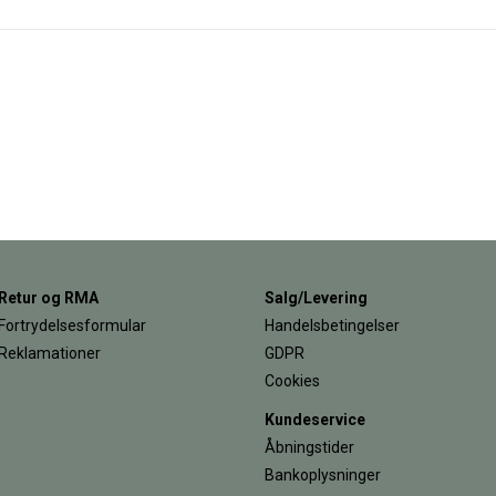
Retur og RMA
Salg/Levering
Fortrydelsesformular
Handelsbetingelser
Reklamationer
GDPR
Cookies
Kundeservice
Åbningstider
Bankoplysninger