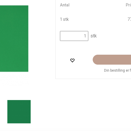
Antal
Pri
1 stk
77
stk
Din bestilling er