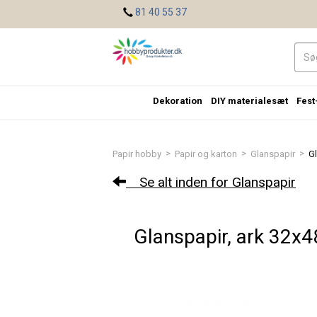
<
81 40 55 37
Dekoration
DIY materialesæt
Fest
>
>
>
Papir hobby
Papir og karton
Glanspapir
Gl
Se alt inden for Glanspapir
Glanspapir, ark 32x48