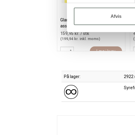
Afvis
Glanspapir, ark 32x48 cm, 80 g,
G
ass. farver, 100ark/ 1 pk.
159,95 kr.
/ stk
(199,94 kr. inkl. moms)
(
Læg i kurv
På lager:
2922 
Syrefr