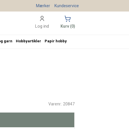
Mærker
Kundeservice
Log ind
Kurv (0)
og garn
Hobbyartikler
Papir hobby
Varenr.: 20847