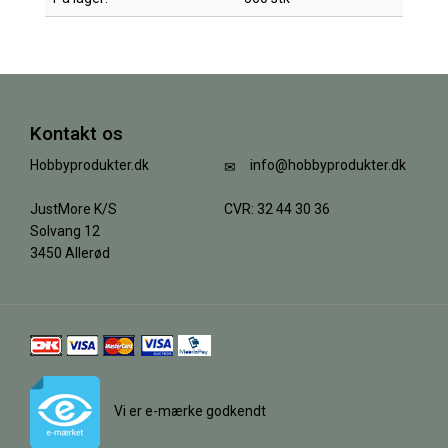
Kontakt os
Hobbyprodukter.dk
info@hobbyprodukter.dk
JustMore K/S
CVR: 32 44 30 36
Solvang 12
3450 Allerød
Vi er e-mærke godkendt