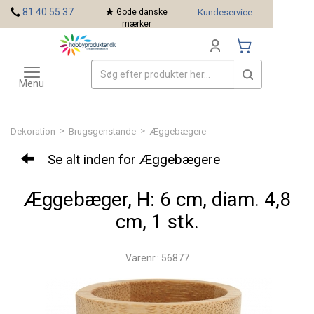
<
81 40 55 37
Gode danske
Kundeservice
mærker
Toggle
Mærker
navigation
Menu
>
>
Dekoration
Brugsgenstande
Æggebægere
Se alt inden for Æggebægere
Æggebæger, H: 6 cm, diam. 4,8
cm, 1 stk.
Varenr.: 56877