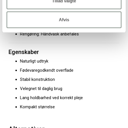
Tillad valgte
Højde: 6 cm
Diameter: 4,8 cm
Afvis
Antal: 1 stk
Rengøring: Håndvask anbefales
Egenskaber
Naturligt udtryk
Fødevaregodkendt overflade
Stabil konstruktion
Velegnet til daglig brug
Lang holdbarhed ved korrekt pleje
Kompakt størrelse