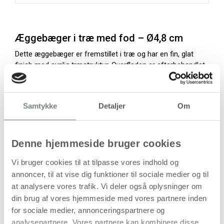
Æggebæger i træ med fod – Ø4,8 cm
Dette æggebæger er fremstillet i træ og har en fin, glat
finish med synlig træstruktur. Overfladen er efterbehandlet
med en naturlig, fødevaregodkendt olie, hvilket gør det
egnet til servering ved morgenbordet.
Æggebægeret står på fod for stabil placering og bør
Samtykke
Detaljer
Om
vaskes i hånden for at bevare træets overflade og
forlænge produktets levetid.
Denne hjemmeside bruger cookies
Anvendelsesmuligheder
Vi bruger cookies til at tilpasse vores indhold og
Servering af blødkogte æg
annoncer, til at vise dig funktioner til sociale medier og til
at analysere vores trafik. Vi deler også oplysninger om
Borddækning
din brug af vores hjemmeside med vores partnere inden
Dekorativt element i køkkenet
for sociale medier, annonceringspartnere og
Gaveidé
analysepartnere. Vores partnere kan kombinere disse