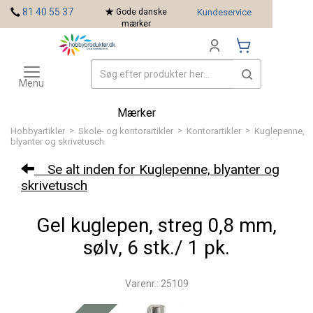
<
81 40 55 37
Gode danske
Kundeservice
mærker
Toggle
navigation
Menu
Mærker
>
>
>
Hobbyartikler
Skole- og kontorartikler
Kontorartikler
Kuglepenne,
blyanter og skrivetusch
Se alt inden for Kuglepenne, blyanter og
skrivetusch
Gel kuglepen, streg 0,8 mm,
sølv, 6 stk./ 1 pk.
Varenr.: 25109