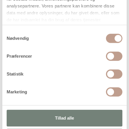
Køb mere og spar
analysepartnere. Vores partnere kan kombinere disse
data med andre oplysninger, du har givet dem, eller som
Antal
Pris / Stk
Spar
de har indsamlet fra din brug af deres tjenester.
49,94 kr.
1 stk
Samtykkevalg
Nødvendig
40,63 kr.
12 stk
111,75 kr.
Præferencer
stk
49,94
kr.
Statistik
(
39,95
kr.ekskl. moms)
Leveringsomkostninger
Marketing
Læg i kurven
Din bestilling er først bindende,
når vi har bekræftet din ordre.
Tillad alle