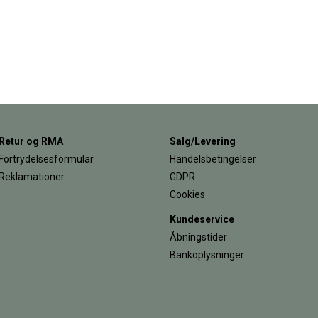
Retur og RMA
Salg/Levering
Fortrydelsesformular
Handelsbetingelser
Reklamationer
GDPR
Cookies
Kundeservice
Åbningstider
Bankoplysninger