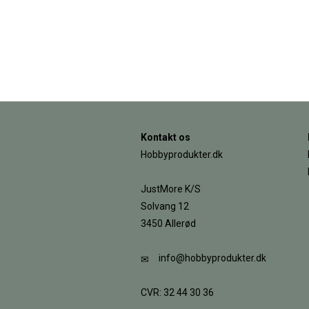
Kontakt os
Hobbyprodukter.dk
JustMore K/S
Solvang 12
3450 Allerød
info@hobbyprodukter.dk
CVR: 32 44 30 36