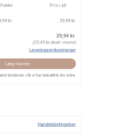
/ Pakke
Pris i alt
,94 kr.
29,94 kr.
29,94
kr.
(
23,95
kr.ekskl. moms)
Leveringsomkostninger
Læg i kurven
 først bindende, når vi har bekræftet din ordre.
Handelsbetingelser