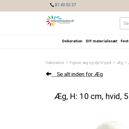
<
81 40 55 37
Dekoration
DIY materialesæt
Fest
>
>
>
Dekoration
Figurer, æg og dyr til pynt
Æg
Se alt inden for Æg
Æg, H: 10 cm, hvid, 5 