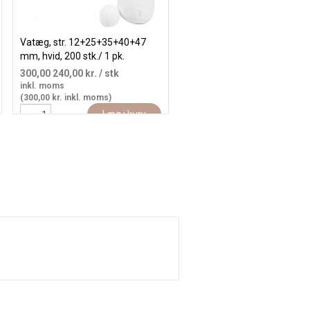
Vatæg, str. 12+25+35+40+47
Ophæng, H: 8+10+12 cm, B:
mm, hvid, 200 stk./ 1 pk.
6+7,5+9 cm, tykkelse 3 mm,
stk./ 1 pk.
300,00
240,00 kr.
/ stk
27,94
22,35 kr.
/ stk
inkl. moms
inkl. moms
(300,00 kr. inkl. moms)
(27,94 kr. inkl. moms)
Læg i kurv
Læg i kur