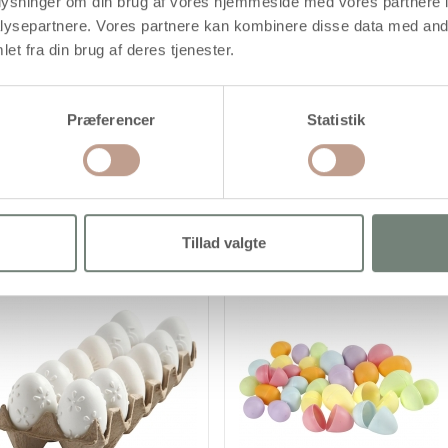
oplysninger om din brug af vores hjemmeside med vores partnere i
ysepartnere. Vores partnere kan kombinere disse data med andr
et fra din brug af deres tjenester.
Præferencer
Statistik
g
Tillad valgte