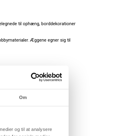
velegnede til ophæng, borddekorationer
obby­materialer. Æggene egner sig til
Om
 medier og til at analysere