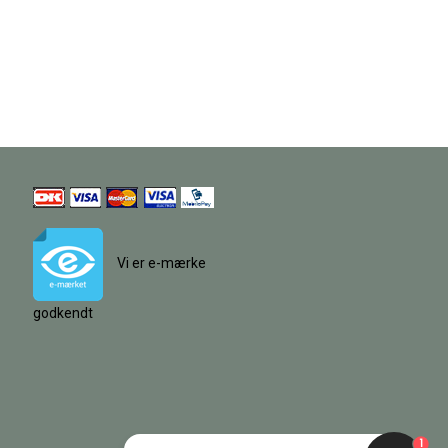
Vi er e-mærke
godkendt
1