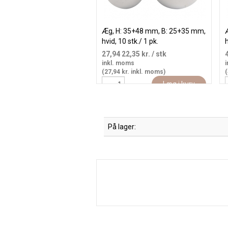
Æg, H: 35+48 mm, B: 25+35 mm,
hvid, 10 stk./ 1 pk.
h
27,94
22,35 kr.
/ stk
inkl. moms
i
(27,94 kr. inkl. moms)
(
Læg i kurv
På lager: