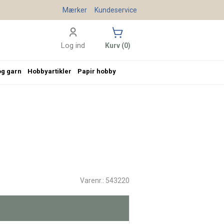
Mærker
Kundeservice
Log ind
Kurv (0)
og garn
Hobbyartikler
Papir hobby
Varenr.: 543220