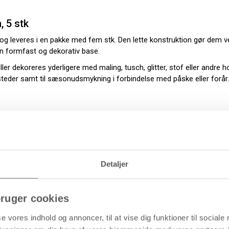
, 5 stk
r og leveres i en pakke med fem stk. Den lette konstruktion gør dem 
en formfast og dekorativ base.
er dekoreres yderligere med maling, tusch, glitter, stof eller andre h
rksteder samt til sæsonudsmykning i forbindelse med påske eller forår.
obbyæg
Detaljer
ruger cookies
e projekter
se vores indhold og annoncer, til at vise dig funktioner til sociale