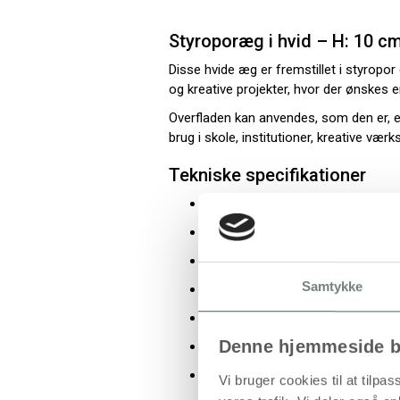
Styroporæg i hvid – H: 10 cm
Disse hvide æg er fremstillet i styropo
og kreative projekter, hvor der ønskes 
Overfladen kan anvendes, som den er, ell
brug i skole, institutioner, kreative væ
Tekniske specifikationer
Produkttype: Dekorationsæg / h
Materiale: Styropor
Farve: Hvid
Samtykke
Højde: 10 cm
Antal: 5 stk. pr. pakke
Denne hjemmeside b
Vægt: Letvægts
Anvendelse: Dekoration og kreativ
Vi bruger cookies til at tilpas