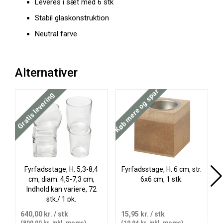
Leveres i sæt med 6 stk
Stabil glaskonstruktion
Neutral farve
Alternativer
Køb mere og spar
Køb mere og spar
Gratis levering
Fyrfadsstage, H: 5,3-8,4
Fyrfadsstage, H: 6 cm, str.
cm, diam. 4,5-7,3 cm,
6x6 cm, 1 stk.
Indhold kan variere, 72
stk./ 1 pk.
640,00 kr.
/ stk
15,95 kr.
/ stk