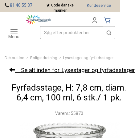
<
81 40 55 37
Gode danske
Kundeservice
mærker
Toggle
Mærker
navigation
Menu
>
>
Dekoration
Boligindretning
Lysestager og fyrfadsstager
Se alt inden for Lysestager og fyrfadsstager
Fyrfadsstage, H: 7,8 cm, diam.
6,4 cm, 100 ml, 6 stk./ 1 pk.
Varenr.: 55870