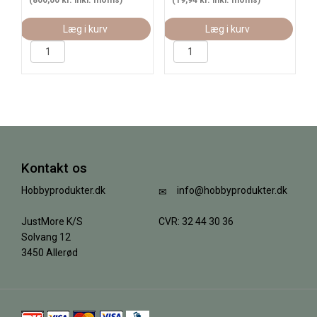
(800,00 kr. inkl. moms)
(19,94 kr. inkl. moms)
Læg i kurv
Læg i kurv
Kontakt os
Hobbyprodukter.dk
info@hobbyprodukter.dk
JustMore K/S
CVR: 32 44 30 36
Solvang 12
3450 Allerød