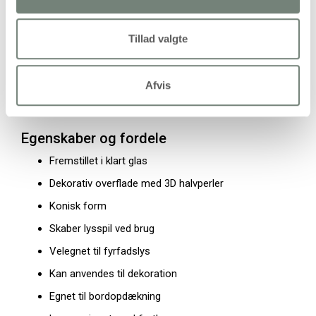
Form: Konisk
Højde: 7,8 cm
Tillad valgte
Diameter: 6,4 cm
Rumindhold: 100 ml
Afvis
Antal pr. pakke: 6 stk
Egenskaber og fordele
Fremstillet i klart glas
Dekorativ overflade med 3D halvperler
Konisk form
Skaber lysspil ved brug
Velegnet til fyrfadslys
Kan anvendes til dekoration
Egnet til bordopdækning