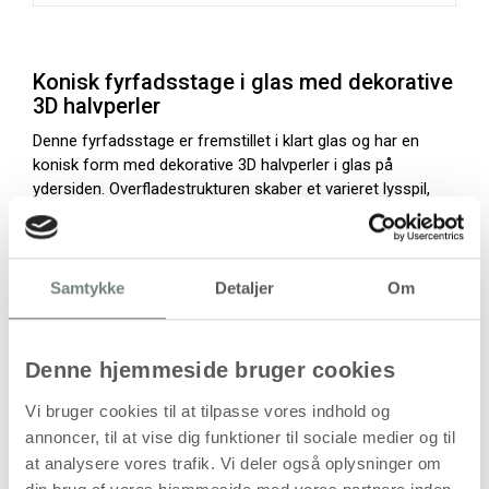
Konisk fyrfadsstage i glas med dekorative
3D halvperler
Denne fyrfadsstage er fremstillet i klart glas og har en
konisk form med dekorative 3D halvperler i glas på
ydersiden. Overfladestrukturen skaber et varieret lysspil,
når et fyrfadslys er tændt. Med en højde på 7,8 cm, en
diameter på 6,4 cm og et rumindhold på 100 ml passer den
til standard fyrfadslys.
Samtykke
Detaljer
Om
Produktet leveres i pakker med 6 stk og kan anvendes til
borddækning, sæsondekoration og dekorative
arrangementer.
Denne hjemmeside bruger cookies
Anvendelse i indretning og udsmykning
Vi bruger cookies til at tilpasse vores indhold og
annoncer, til at vise dig funktioner til sociale medier og til
Lysglasset kan bruges i mange sammenhænge og egner
at analysere vores trafik. Vi deler også oplysninger om
sig til både private og professionelle miljøer.