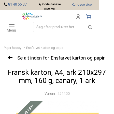
<
81 40 55 37
Gode danske
Kundeservice
mærker
Toggle
Mærker
navigation
Menu
>
Papir hobby
Ensfarvet karton og papir
Se alt inden for Ensfarvet karton og papir
Fransk karton, A4, ark 210x297
mm, 160 g, canary, 1 ark
Varenr.: 294400