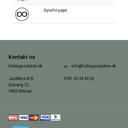
Syrefrit papir
Kontakt os
Hobbyprodukter.dk
info@hobbyprodukter.dk
JustMore K/S
CVR: 32 44 30 36
Solvang 12
3450 Allerød