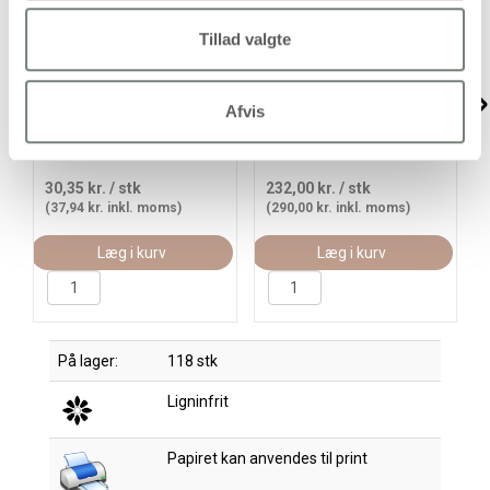
Tillad valgte
Tegneblok, A5, ark
Karton, A2, ark 420x594
Afvis
148x210 mm, 120 g, hvid,
mm, 180 g, pink, 100ark/
30ark/ 1 stk.
1 pk.
30,35 kr.
/ stk
232,00 kr.
/ stk
(37,94 kr. inkl. moms)
(290,00 kr. inkl. moms)
Læg i kurv
Læg i kurv
På lager:
118 stk
Ligninfrit
Papiret kan anvendes til print