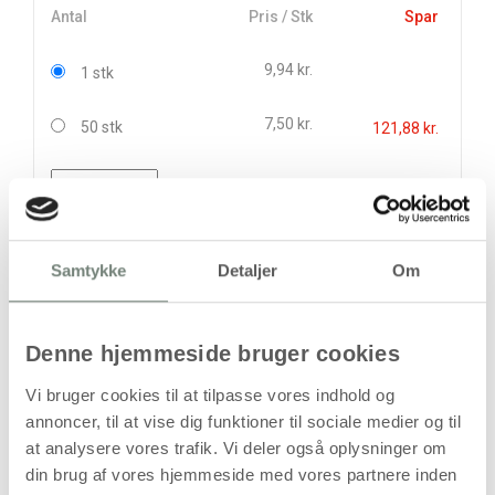
Antal
Pris / Stk
Spar
9,94 kr.
1 stk
7,50 kr.
50 stk
121,88 kr.
stk
9,94
kr.
(
7,95
kr.ekskl. moms)
Samtykke
Detaljer
Om
Leveringsomkostninger
Læg i kurven
Denne hjemmeside bruger cookies
Din bestilling er først bindende,
Vi bruger cookies til at tilpasse vores indhold og
når vi har bekræftet din ordre.
annoncer, til at vise dig funktioner til sociale medier og til
at analysere vores trafik. Vi deler også oplysninger om
din brug af vores hjemmeside med vores partnere inden