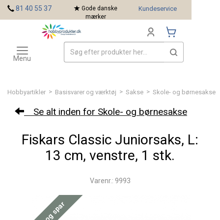
<
81 40 55 37
Gode danske
Kundeservice
mærker
Toggle
Mærker
navigation
Menu
>
>
>
Hobbyartikler
Basisvarer og værktøj
Sakse
Skole- og børnesakse
Se alt inden for Skole- og børnesakse
Fiskars Classic Juniorsaks, L:
13 cm, venstre, 1 stk.
Varenr.: 9993