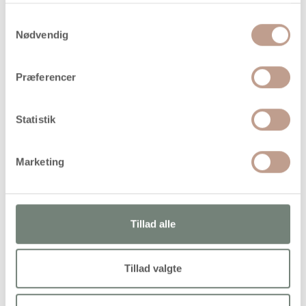
Samtykkevalg
På lager
Nødvendig
Levering: 1-3 hverdage
Præferencer
Handelsbetingelser
Statistik
Den velkendte og populære børnesaks fra Fiskars i rustfrit
stål, med rund spids og ergonomisk, komfortabelt håndtag
Marketing
Tillad alle
Alternativer
Tillad valgte