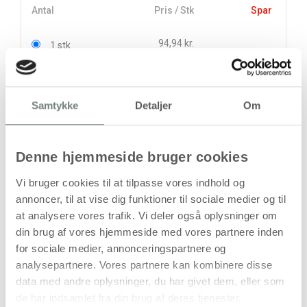
Antal
Pris / Stk
Spar
94,94 kr.
1 stk
76,00 kr.
10 stk
189,38 kr.
Samtykke
Detaljer
Om
stk
94,94
kr.
Denne hjemmeside bruger cookies
(
75,95
kr.ekskl. moms)
Leveringsomkostninger
Vi bruger cookies til at tilpasse vores indhold og
annoncer, til at vise dig funktioner til sociale medier og til
Læg i kurven
at analysere vores trafik. Vi deler også oplysninger om
din brug af vores hjemmeside med vores partnere inden
Din bestilling er først bindende,
for sociale medier, annonceringspartnere og
når vi har bekræftet din ordre.
analysepartnere. Vores partnere kan kombinere disse
data med andre oplysninger, du har givet dem, eller som
de har indsamlet fra din brug af deres tjenester.