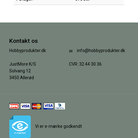
Kontakt os
Hobbyprodukter.dk
info@hobbyprodukter.dk
JustMore K/S
CVR: 32 44 30 36
Solvang 12
3450 Allerød
Vi er e-mærke godkendt