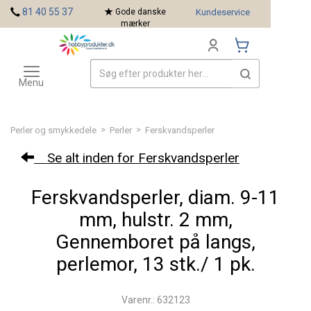
<
81 40 55 37
Gode danske
Kundeservice
mærker
Toggle
Mærker
navigation
Menu
>
>
Perler og smykkedele
Perler
Ferskvandsperler
Se alt inden for Ferskvandsperler
Ferskvandsperler, diam. 9-11
mm, hulstr. 2 mm,
Gennemboret på langs,
perlemor, 13 stk./ 1 pk.
Varenr.: 632123