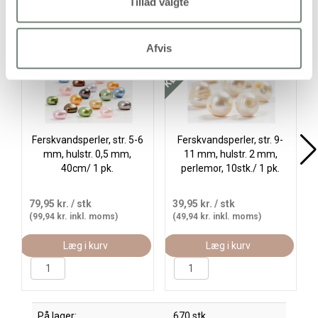
Alternativer
Tillad valgte
Køb mere og spar
Afvis
Ferskvandsperler, str. 5-6
Ferskvandsperler, str. 9-
mm, hulstr. 0,5 mm,
11 mm, hulstr. 2 mm,
40cm/ 1 pk.
perlemor, 10stk./ 1 pk.
79,95 kr.
/ stk
39,95 kr.
/ stk
(99,94 kr. inkl. moms)
(49,94 kr. inkl. moms)
Læg i kurv
Læg i kurv
På lager:
670 stk