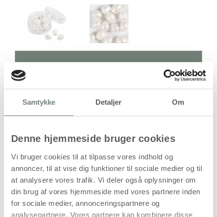
Antal
Pris / Stk
Samtykke
Detaljer
Om
124,94 kr.
1 stk
stk
Denne hjemmeside bruger cookies
Vi bruger cookies til at tilpasse vores indhold og
124,94
kr.
annoncer, til at vise dig funktioner til sociale medier og til
(
99,95
kr.ekskl. moms)
at analysere vores trafik. Vi deler også oplysninger om
Leveringsomkostninger
din brug af vores hjemmeside med vores partnere inden
for sociale medier, annonceringspartnere og
Læg i kurven
analysepartnere. Vores partnere kan kombinere disse