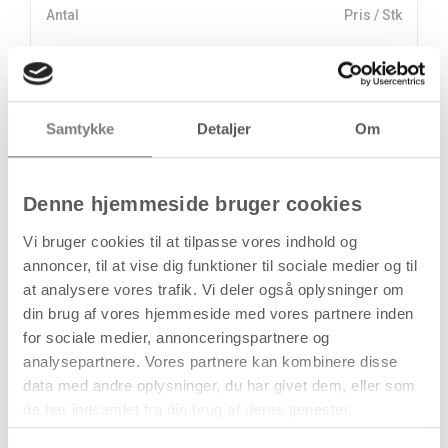
Antal
Pris / Stk
27,94 kr.
1 stk
stk
Samtykke
Detaljer
Om
27,94
kr.
(
22,35
kr.ekskl. moms)
Denne hjemmeside bruger cookies
Leveringsomkostninger
Vi bruger cookies til at tilpasse vores indhold og
Læg i kurven
annoncer, til at vise dig funktioner til sociale medier og til
at analysere vores trafik. Vi deler også oplysninger om
Din bestilling er først bindende,
din brug af vores hjemmeside med vores partnere inden
når vi har bekræftet din ordre.
for sociale medier, annonceringspartnere og
analysepartnere. Vores partnere kan kombinere disse
data med andre oplysninger, du har givet dem, eller som
de har indsamlet fra din brug af deres tjenester.