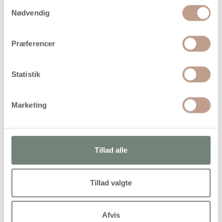
På lager
Samtykkevalg
Nødvendig
Levering: 1-3 hverdage
Handelsbetingelser
Præferencer
Glasperler af klar og gennemfarvet krystal. Leveres på
Statistik
streng
Marketing
Alternativer
Tillad alle
Tillad valgte
Afvis