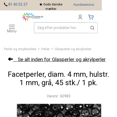
<
81 40 55 37
Gode danske
Kundeservice
mærker
Toggle
Mærker
navigation
Menu
>
>
Perler og smykkedele
Perler
Glasperler og akrylperler
Se alt inden for Glasperler og akrylperler
Facetperler, diam. 4 mm, hulstr.
1 mm, grå, 45 stk./ 1 pk.
Varenr.: 60983