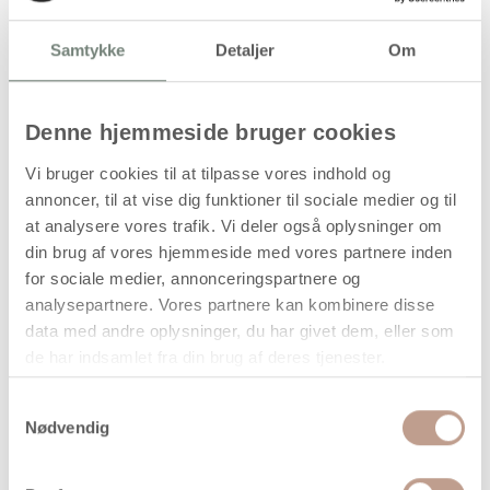
Handelsbetingelser
Samtykke
Detaljer
Om
Denne hjemmeside bruger cookies
Stående elg i lyst træ til pynt og kreative
projekter
Vi bruger cookies til at tilpasse vores indhold og
Denne elg er fremstillet i lyst træ og udformet som en
annoncer, til at vise dig funktioner til sociale medier og til
stående figur. Den måler 15 × 14 cm og har en tykkelse på
at analysere vores trafik. Vi deler også oplysninger om
16 mm, hvilket giver en stabil konstruktion, der kan
din brug af vores hjemmeside med vores partnere inden
placeres frit på hylder, borde eller i vindueskarme.
for sociale medier, annonceringspartnere og
Produktet egner sig til både dekorativ brug og kreative
analysepartnere. Vores partnere kan kombinere disse
hobbyprojekter, hvor overfladen kan males, dekoreres eller
data med andre oplysninger, du har givet dem, eller som
behandles efter behov. Den naturlige træoverflade gør
de har indsamlet fra din brug af deres tjenester.
figuren velegnet til sæsonbetonet pynt og personlig
boligindretning.
Samtykkevalg
Nødvendig
Elgen leveres enkeltvis.