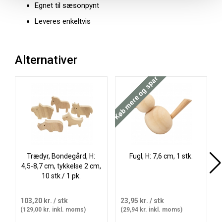
Egnet til sæsonpynt
Leveres enkeltvis
Alternativer
Køb mere og spar
Gr
Trædyr, Bondegård, H:
Fugl, H: 7,6 cm, 1 stk.
4,5-8,7 cm, tykkelse 2 cm,
10 stk./ 1 pk.
103,20 kr.
/ stk
23,95 kr.
/ stk
(129,00 kr. inkl. moms)
(29,94 kr. inkl. moms)