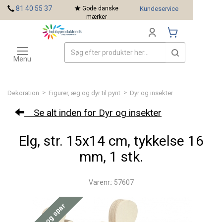
<
81 40 55 37
Gode danske
Kundeservice
mærker
Toggle
Mærker
navigation
Menu
>
>
Dekoration
Figurer, æg og dyr til pynt
Dyr og insekter
Se alt inden for Dyr og insekter
Elg, str. 15x14 cm, tykkelse 16
mm, 1 stk.
Varenr.: 57607