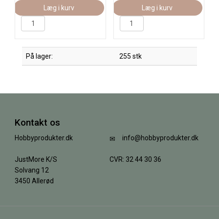
Læg i kurv
Læg i kurv
På lager:
255 stk
Kontakt os
Hobbyprodukter.dk
info@hobbyprodukter.dk
JustMore K/S
CVR: 32 44 30 36
Solvang 12
3450 Allerød