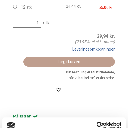
24,44 kr.
12 stk
66,00 kr.
stk
29,94
kr.
(
23,95
kr.ekskl. moms)
Leveringsomkostninger
Læg i kurven
Din bestilling er først bindende,
når vi har bekræftet din ordre.
På lager
Levering: 1-3 hverdage