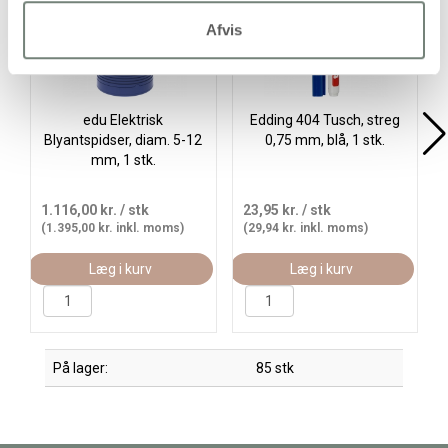
Køb mere og spar
Køb
Gratis levering
Afvis
edu Elektrisk
Edding 404 Tusch, streg
Blyantspidser, diam. 5-12
0,75 mm, blå, 1 stk.
mm, 1 stk.
1.116,00 kr.
/ stk
23,95 kr.
/ stk
(1.395,00 kr. inkl. moms)
(29,94 kr. inkl. moms)
Læg i kurv
Læg i kurv
På lager:
85 stk