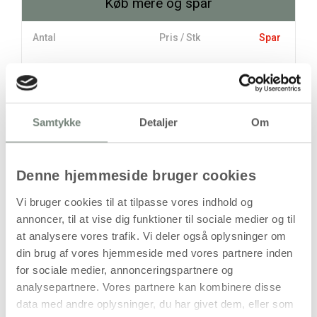
Køb mere og spar
Antal
Pris / Stk
Spar
24,94 kr.
1 stk
20,81 kr.
10 stk
41,25 kr.
Samtykke
Detaljer
Om
stk
Denne hjemmeside bruger cookies
24,94
kr.
(
19,95
kr.ekskl. moms)
Vi bruger cookies til at tilpasse vores indhold og
Leveringsomkostninger
annoncer, til at vise dig funktioner til sociale medier og til
at analysere vores trafik. Vi deler også oplysninger om
Læg i kurven
din brug af vores hjemmeside med vores partnere inden
for sociale medier, annonceringspartnere og
Din bestilling er først bindende,
når vi har bekræftet din ordre.
analysepartnere. Vores partnere kan kombinere disse
data med andre oplysninger, du har givet dem, eller som