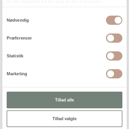
de har indsamlet fra din brug af deres tjenester.
Samtykkevalg
Nødvendig
På lager
Levering: 1-3 hverdage
Præferencer
Handelsbetingelser
Statistik
Permanent, vandfast tusch med firkantet spids
Marketing
Tillad alle
Alternativer
Tillad valgte