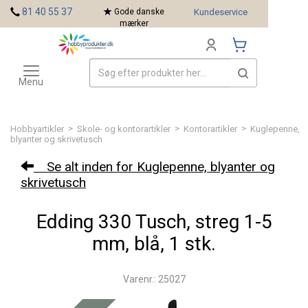
<
81 40 55 37
Gode danske
Kundeservice
mærker
Toggle
Mærker
navigation
Menu
>
>
>
Hobbyartikler
Skole- og kontorartikler
Kontorartikler
Kuglepenne,
blyanter og skrivetusch
Se alt inden for Kuglepenne, blyanter og
skrivetusch
Edding 330 Tusch, streg 1-5
mm, blå, 1 stk.
Varenr.: 25027