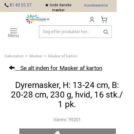
<
81 40 55 37
Gode danske
Kundeservice
mærker
Toggle
Mærker
navigation
Menu
>
>
Dekoration
Masker
Masker af karton
Se alt inden for Masker af karton
Dyremasker, H: 13-24 cm, B:
20-28 cm, 230 g, hvid, 16 stk./
1 pk.
Varenr.: 95201