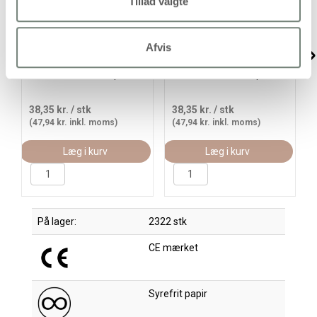
Tillad valgte
Piratmasker, H: 16-26 cm,
Eventyrmasker, H: 13,5-25
Afvis
B: 17,5-26,5 cm, 230 g,
cm, B: 17-25 cm, 230 g,
hvid, 16 stk./ 1 pk.
hvid, 16 stk./ 1 pk.
38,35 kr.
/ stk
38,35 kr.
/ stk
(47,94 kr. inkl. moms)
(47,94 kr. inkl. moms)
Læg i kurv
Læg i kurv
På lager:
2322 stk
CE mærket
Syrefrit papir