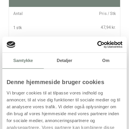
Antal
Pris / Stk
47,94 kr.
1 stk
stk
47,94
kr.
Samtykke
Detaljer
Om
(
38,35
kr.ekskl. moms)
Leveringsomkostninger
Denne hjemmeside bruger cookies
Læg i kurven
Vi bruger cookies til at tilpasse vores indhold og
Din bestilling er først bindende,
annoncer, til at vise dig funktioner til sociale medier og til
når vi har bekræftet din ordre.
at analysere vores trafik. Vi deler også oplysninger om
din brug af vores hjemmeside med vores partnere inden
for sociale medier, annonceringspartnere og
analysepartnere. Vores partnere kan kombinere disse