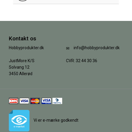
Kontakt os
Hobbyprodukter.dk
info@hobbyprodukter.dk
JustMore K/S
CVR: 32 44 30 36
Solvang 12
3450 Allerød
Vi er e-mærke godkendt