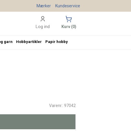
Mærker
Kundeservice
Log ind
Kurv (0)
og garn
Hobbyartikler
Papir hobby
Varenr.: 97042