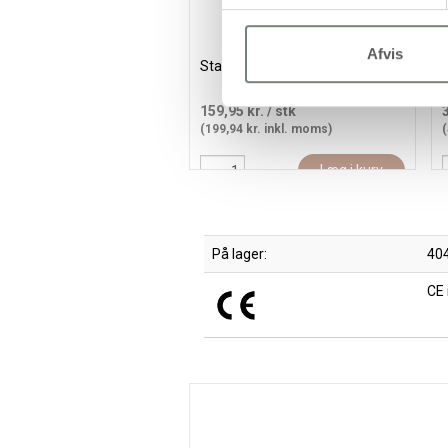
Afvis
Start DIY Kit Vævning, 1 pk.
M
c
159,95 kr.
/ stk
(199,94 kr. inkl. moms)
(
Læg i kurv
På lager:
404
CE