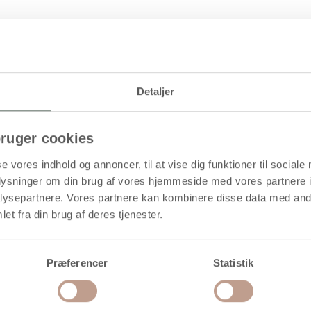
Levering: 1-3 hverdage
pomponer i garn med chenille, filt og Silk Clay
Detaljer
ruger cookies
se vores indhold og annoncer, til at vise dig funktioner til sociale
oplysninger om din brug af vores hjemmeside med vores partnere i
ysepartnere. Vores partnere kan kombinere disse data med andr
et fra din brug af deres tjenester.
Præferencer
Statistik