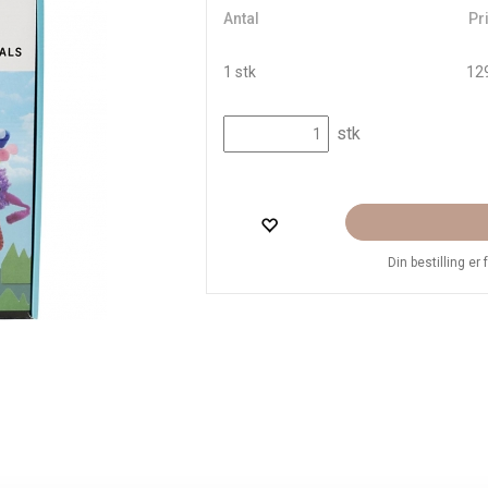
Antal
Pri
1 stk
129
stk
Din bestilling er