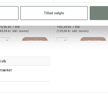
Tillad valgte
ini DIY Kit Pompon, Æg,
DIY Kit Vævning, Vægophæng,
olorful, 1 pk.
ass. farver, 1 pk.
39,95 kr.
/ stk
103,20 kr.
/ stk
49,94 kr. inkl. moms)
(129,00 kr. inkl. moms)
Læg i kurv
Læg i kurv
 stk
 mærket