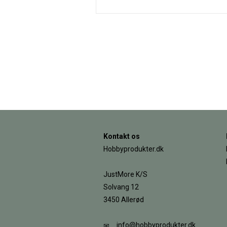
Kontakt os
Hobbyprodukter.dk
JustMore K/S
Solvang 12
3450 Allerød
info@hobbyprodukter.dk