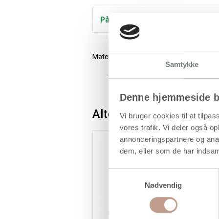
På lager
Materialesæt til dyr efter fri fantasi af 
Samtykke
Denne hjemmeside b
Alternativer
Vi bruger cookies til at tilpas
vores trafik. Vi deler også 
annonceringspartnere og anal
dem, eller som de har indsaml
Samtykkevalg
Nødvendig