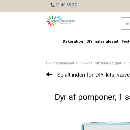
<
81 40 55 37
Dekoration
DIY materialesæt
Fest
>
>
DIY materialesæt
DIY-kits, Tekstiler og garn
D
Se alt inden for DIY-kits, væve
Dyr af pomponer, 1 