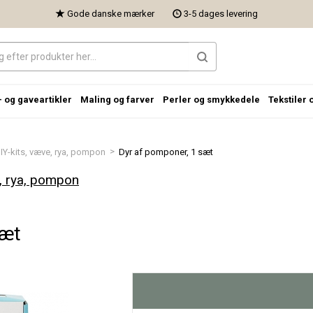
Gode danske mærker
3-5 dages levering
- og gaveartikler
Maling og farver
Perler og smykkedele
Tekstiler 
>
IY-kits, væve, rya, pompon
Dyr af pomponer, 1 sæt
, rya, pompon
sæt