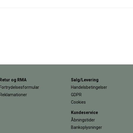
Retur og RMA
Salg/Levering
Fortrydelsesformular
Handelsbetingelser
Reklamationer
GDPR
Cookies
Kundeservice
Åbningstider
Bankoplysninger