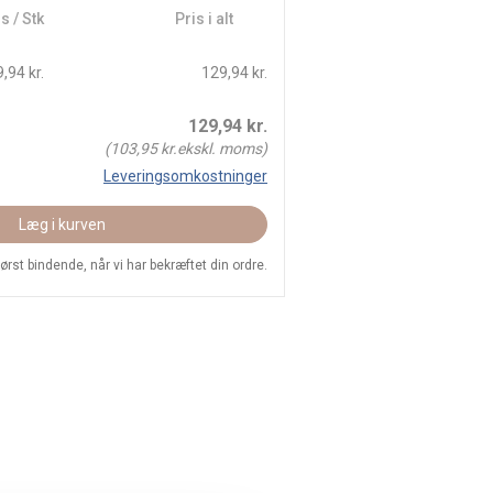
s / Stk
Pris i alt
,94 kr.
129,94 kr.
129,94
kr.
(
103,95
kr.ekskl. moms)
Leveringsomkostninger
Læg i kurven
 først bindende, når vi har bekræftet din ordre.