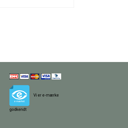
Vi er e-mærke
godkendt