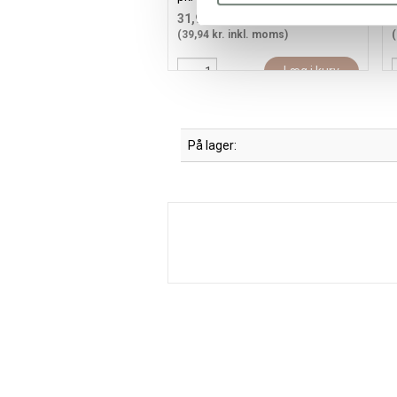
31,95 kr.
/ stk
(39,94 kr. inkl. moms)
(
Læg i kurv
På lager: