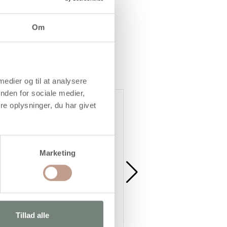
Om
 medier og til at analysere
nden for sociale medier,
Køb mere og spar
Køb mere og spar
e oplysninger, du har givet
Marketing
Tillad alle
Sandwichskilt, H: 40 cm, B: 26
Tavle, str. 19x24 cm, 1 stk.
cm, 1 stk.