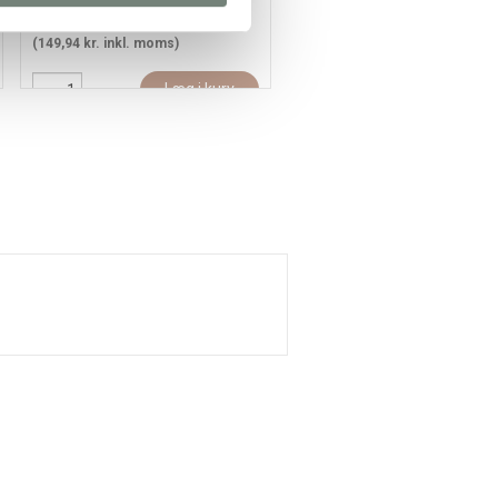
119,95 kr.
/ stk
38,35 kr.
/ stk
(149,94 kr. inkl. moms)
(47,94 kr. inkl. moms)
Læg i kurv
Læg i kur