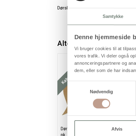
Dørskilt i tyndt træfinér
Samtykke
Denne hjemmeside b
Alternativer
Vi bruger cookies til at tilpas
vores trafik. Vi deler også 
Køb mere og spar
annonceringspartnere og anal
dem, eller som de har indsaml
Samtykkevalg
Nødvendig
Afvis
Dørskilte, str. 10x25 cm, 6 stk./ 1
D
pk.
t