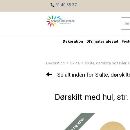
<
81 40 55 37
Dekoration
DIY materialesæt
Fest
>
>
>
Dekoration
Skilte
Skilte, dørskilte og tavler
Se alt inden for Skilte, dørskilt
Dørskilt med hul, str
Køb mere og spar