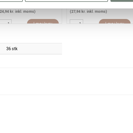
19,95 kr.
/ stk
22,35 kr.
/ stk
24,94 kr. inkl. moms)
(27,94 kr. inkl. moms)
Læg i kurv
Læg i kurv
36 stk