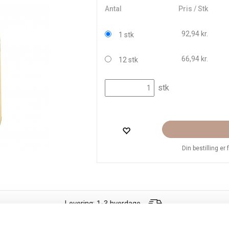
Antal
Pris / Stk
92,94 kr.
1 stk
66,94 kr.
12 stk
stk
Din bestilling er
Levering: 1-3 hverdage