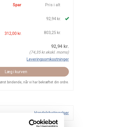
Spar
Pris i alt
92,94 kr.
803,25 kr.
312,00 kr.
92,94
kr.
(
74,35
kr.ekskl. moms)
Leveringsomkostninger
Læg i kurven
 først bindende, når vi har bekræftet din ordre.
Handelsbetingelser