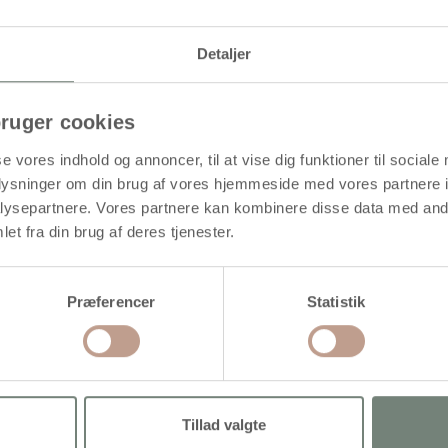
Detaljer
ruger cookies
se vores indhold og annoncer, til at vise dig funktioner til sociale
oplysninger om din brug af vores hjemmeside med vores partnere i
ysepartnere. Vores partnere kan kombinere disse data med andr
et fra din brug af deres tjenester.
Præferencer
Statistik
Tillad valgte
ørskilt, diam. 12-14 cm,
Træskilt, str. 10x30 cm, tykkelse
ykkelse 1,5 cm, 1 stk.
1 cm, 1 stk.