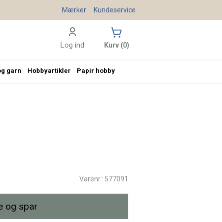
Mærker
Kundeservice
Log ind
Kurv (0)
og garn
Hobbyartikler
Papir hobby
Varenr.: 577091
 og spar