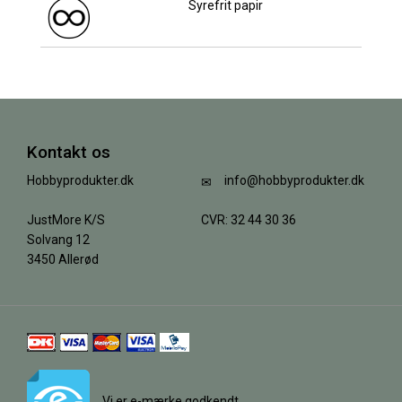
Syrefrit papir
Kontakt os
Hobbyprodukter.dk
info@hobbyprodukter.dk
JustMore K/S
CVR: 32 44 30 36
Solvang 12
3450 Allerød
Vi er e-mærke godkendt