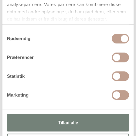
når vi har bekræftet din ordre.
analysepartnere. Vores partnere kan kombinere disse
data med andre oplysninger, du har givet dem, eller som
de har indsamlet fra din brug af deres tjenester.
Samtykkevalg
Nødvendig
På lager
Levering: 1-3 hverdage
Præferencer
Handelsbetingelser
Statistik
Dobbeltklæbende, transparent klæbefolie med hjælpetern
Marketing
Tillad alle
Alternativer