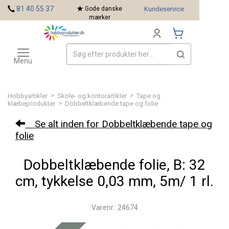
<
81 40 55 37
Gode danske
Kundeservice
mærker
Toggle
Mærker
navigation
Menu
>
>
Hobbyartikler
Skole- og kontorartikler
Tape og
>
klæbeprodukter
Dobbeltklæbende tape og folie
Se alt inden for Dobbeltklæbende tape og
folie
Dobbeltklæbende folie, B: 32
cm, tykkelse 0,03 mm, 5m/ 1 rl.
Varenr.: 24674