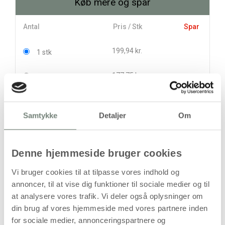
Køb mere og spar
Antal
Pris / Stk
Spar
199,94 kr.
1 stk
177,75 kr.
5 stk
110,94 kr.
162,94 kr.
6 stk
222,00 kr.
Samtykke
Detaljer
Om
stk
Denne hjemmeside bruger cookies
199,94
kr.
(
159,95
kr.ekskl. moms)
Vi bruger cookies til at tilpasse vores indhold og
Leveringsomkostninger
annoncer, til at vise dig funktioner til sociale medier og til
at analysere vores trafik. Vi deler også oplysninger om
Læg i kurven
din brug af vores hjemmeside med vores partnere inden
Din bestilling er først bindende,
for sociale medier, annonceringspartnere og