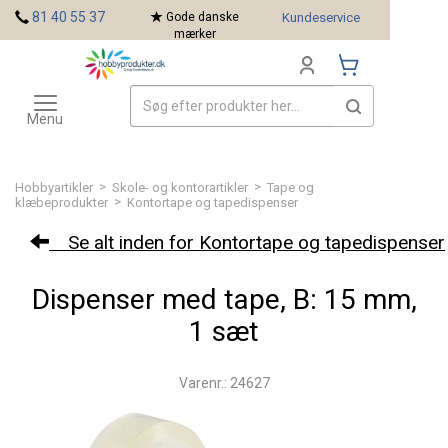
<
81 40 55 37
Gode danske
Kundeservice
mærker
Toggle
Mærker
navigation
Menu
>
>
Hobbyartikler
Skole- og kontorartikler
Tape og
>
klæbeprodukter
Kontortape og tapedispenser
Se alt inden for Kontortape og tapedispenser
Dispenser med tape, B: 15 mm,
1 sæt
Varenr.: 24627