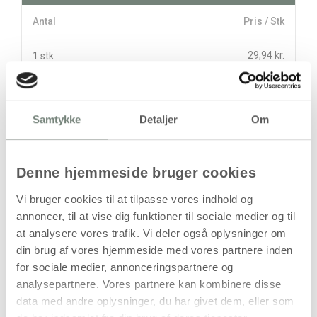
Antal
Pris / Stk
29,94 kr.
1 stk
stk
Samtykke
Detaljer
Om
29,94
kr.
(
23,95
kr.ekskl. moms)
Leveringsomkostninger
Denne hjemmeside bruger cookies
Læg i kurven
Vi bruger cookies til at tilpasse vores indhold og
annoncer, til at vise dig funktioner til sociale medier og til
Din bestilling er først bindende,
at analysere vores trafik. Vi deler også oplysninger om
når vi har bekræftet din ordre.
din brug af vores hjemmeside med vores partnere inden
for sociale medier, annonceringspartnere og
analysepartnere. Vores partnere kan kombinere disse
data med andre oplysninger, du har givet dem, eller som