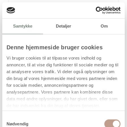
stk
Samtykke
Detaljer
Om
249,00
kr.
(
199,20
kr.ekskl. moms)
Leveringsomkostninger
Denne hjemmeside bruger cookies
Læg i kurven
Vi bruger cookies til at tilpasse vores indhold og
Din bestilling er først bindende,
annoncer, til at vise dig funktioner til sociale medier og til
når vi har bekræftet din ordre.
at analysere vores trafik. Vi deler også oplysninger om
din brug af vores hjemmeside med vores partnere inden
for sociale medier, annonceringspartnere og
analysepartnere. Vores partnere kan kombinere disse
data med andre oplysninger, du har givet dem, eller som
de har indsamlet fra din brug af deres tjenester.
På lager
Levering: 1-3 hverdage
Samtykkevalg
Nødvendig
Handelsbetingelser