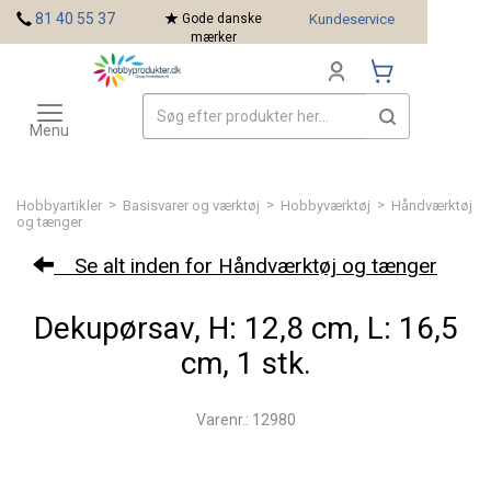
<
81 40 55 37
Gode danske
Kundeservice
mærker
Toggle
Mærker
navigation
Menu
>
>
>
Hobbyartikler
Basisvarer og værktøj
Hobbyværktøj
Håndværktøj
og tænger
Se alt inden for Håndværktøj og tænger
Dekupørsav, H: 12,8 cm, L: 16,5
cm, 1 stk.
Varenr.: 12980