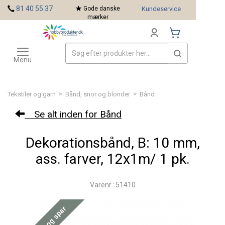
<
81 40 55 37
Gode danske
Kundeservice
mærker
Toggle
Mærker
navigation
Menu
>
>
Tekstiler og garn
Bånd, snor og blonder
Bånd
Se alt inden for Bånd
Dekorationsbånd, B: 10 mm,
ass. farver, 12x1m/ 1 pk.
Varenr.: 51410