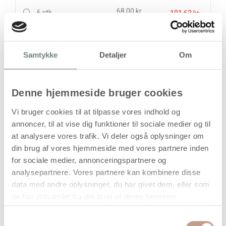
68,00 kr.
6 stk
101,63 kr.
stk
Samtykke
Detaljer
Om
84,94
kr.
(
67,95
kr.ekskl. moms)
Leveringsomkostninger
Denne hjemmeside bruger cookies
Læg i kurven
Vi bruger cookies til at tilpasse vores indhold og
annoncer, til at vise dig funktioner til sociale medier og til
Din bestilling er først bindende,
at analysere vores trafik. Vi deler også oplysninger om
når vi har bekræftet din ordre.
din brug af vores hjemmeside med vores partnere inden
for sociale medier, annonceringspartnere og
analysepartnere. Vores partnere kan kombinere disse
data med andre oplysninger, du har givet dem, eller som
de har indsamlet fra din brug af deres tjenester.
På lager
Samtykkevalg
Levering: 1-3 hverdage