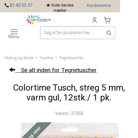
<
81 40 55 37
Gode danske
Kundeservice
mærker
Toggle
Mærker
navigation
Menu
>
>
Maling og farver
Tuscher
Tegnetuscher
Se alt inden for Tegnetuscher
Colortime Tusch, streg 5 mm,
varm gul, 12stk./ 1 pk.
Varenr.: 37350