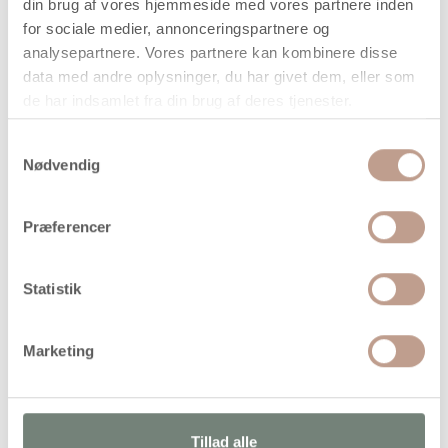
din brug af vores hjemmeside med vores partnere inden
når vi har bekræftet din ordre.
for sociale medier, annonceringspartnere og
analysepartnere. Vores partnere kan kombinere disse
data med andre oplysninger, du har givet dem, eller som
de har indsamlet fra din brug af deres tjenester.
Samtykkevalg
På lager
Nødvendig
Levering: 1-3 hverdage
Handelsbetingelser
Præferencer
Statistik
Vandbaseret, semidækkende tusch i rigtig god robust
kvalitet og meget intense farver. Ventileret sikkerhedslåg.
Velegnet på hvide sugende overflader fx papir, kardus,
Marketing
karton, malebøger m.v
Alternativer
Tillad alle