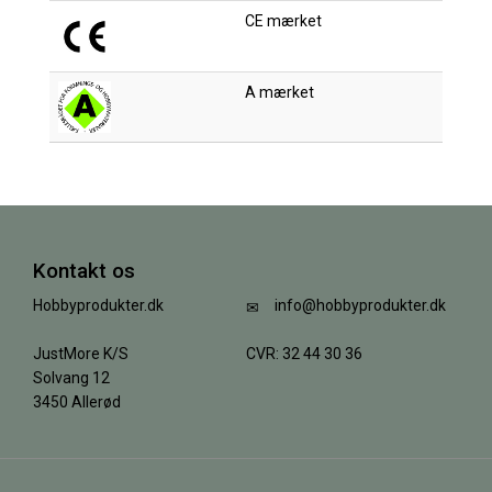
CE mærket
A mærket
Kontakt os
Hobbyprodukter.dk
info@hobbyprodukter.dk
JustMore K/S
CVR: 32 44 30 36
Solvang 12
3450 Allerød