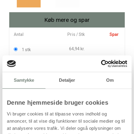
Køb mere og spar
Antal
Pris / Stk
Spar
64,94 kr.
1 stk
58,50 kr.
12 stk
77,25 kr.
Samtykke
Detaljer
Om
stk
64,94
kr.
(
51,95
kr.ekskl. moms)
Denne hjemmeside bruger cookies
Leveringsomkostninger
Vi bruger cookies til at tilpasse vores indhold og
annoncer, til at vise dig funktioner til sociale medier og til
Læg i kurven
at analysere vores trafik. Vi deler også oplysninger om
Din bestilling er først bindende,