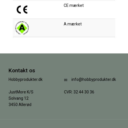
CE mærket
A mærket
Kontakt os
Hobbyprodukter.dk
info@hobbyprodukter.dk
JustMore K/S
CVR: 32 44 30 36
Solvang 12
3450 Allerød