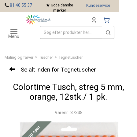
<
81 40 55 37
Gode danske
Kundeservice
mærker
Toggle
Mærker
navigation
Menu
>
>
Maling og farver
Tuscher
Tegnetuscher
Se alt inden for Tegnetuscher
Colortime Tusch, streg 5 mm,
orange, 12stk./ 1 pk.
Varenr.: 37338