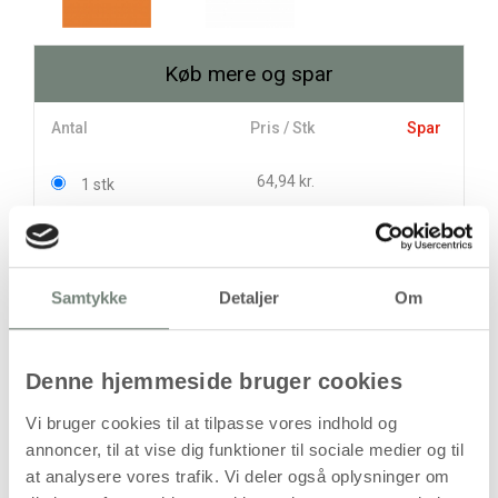
Køb mere og spar
Antal
Pris / Stk
Spar
64,94 kr.
1 stk
58,50 kr.
12 stk
77,25 kr.
Samtykke
Detaljer
Om
stk
64,94
kr.
(
51,95
kr.ekskl. moms)
Denne hjemmeside bruger cookies
Leveringsomkostninger
Vi bruger cookies til at tilpasse vores indhold og
annoncer, til at vise dig funktioner til sociale medier og til
Læg i kurven
at analysere vores trafik. Vi deler også oplysninger om
Din bestilling er først bindende,