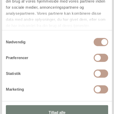
din brug af vores hjemmeside med vores partnere inden
når vi har bekræftet din ordre.
for sociale medier, annonceringspartnere og
analysepartnere. Vores partnere kan kombinere disse
data med andre oplysninger, du har givet dem, eller som
de har indsamlet fra din brug af deres tjenester.
Samtykkevalg
På lager
Nødvendig
Levering: 1-3 hverdage
Handelsbetingelser
Præferencer
Statistik
Vandbaseret, semidækkende tusch i rigtig god robust
kvalitet og meget intense farver. Ventileret sikkerhedslåg.
Velegnet på hvide sugende overflader fx papir, kardus,
Marketing
karton, malebøger m.v
Alternativer
Tillad alle