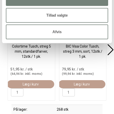
Køb mere og spar
Køb
Tillad valgte
Afvis
Colortime Tusch, streg 5
BIC Visa Color Tusch,
mm, standardfarver,
streg 3 mm, sort, 12stk./
12stk./ 1 pk.
1 pk.
51,95 kr.
/ stk
79,95 kr.
/ stk
(64,94 kr. inkl. moms)
(99,94 kr. inkl. moms)
Læg i kurv
Læg i kurv
På lager:
268 stk