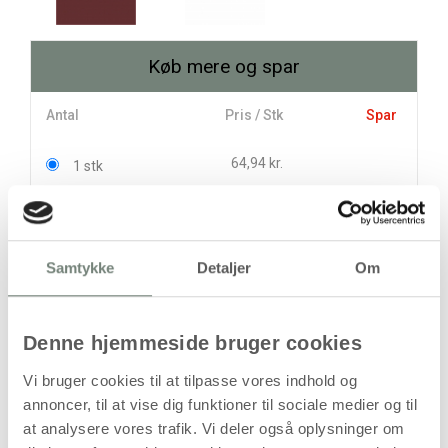
Køb mere og spar
Antal
Pris / Stk
Spar
64,94 kr.
1 stk
58,50 kr.
12 stk
77,25 kr.
Samtykke
Detaljer
Om
stk
64,94
kr.
(
51,95
kr.ekskl. moms)
Denne hjemmeside bruger cookies
Leveringsomkostninger
Vi bruger cookies til at tilpasse vores indhold og
annoncer, til at vise dig funktioner til sociale medier og til
Læg i kurven
at analysere vores trafik. Vi deler også oplysninger om
Din bestilling er først bindende,