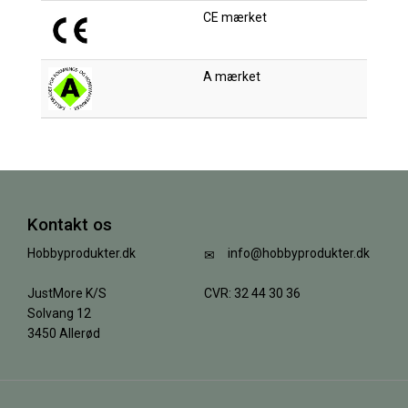
CE mærket
A mærket
Kontakt os
Hobbyprodukter.dk
info@hobbyprodukter.dk
JustMore K/S
CVR: 32 44 30 36
Solvang 12
3450 Allerød