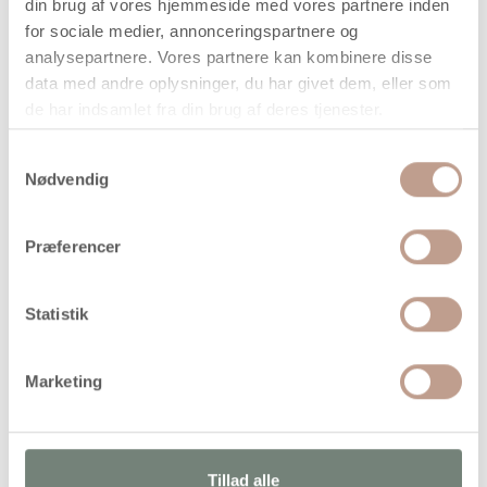
din brug af vores hjemmeside med vores partnere inden
når vi har bekræftet din ordre.
for sociale medier, annonceringspartnere og
analysepartnere. Vores partnere kan kombinere disse
data med andre oplysninger, du har givet dem, eller som
de har indsamlet fra din brug af deres tjenester.
Samtykkevalg
På lager
Nødvendig
Levering: 1-3 hverdage
Handelsbetingelser
Præferencer
Statistik
Vandbaseret, semidækkende tusch i rigtig god robust
kvalitet og meget intense farver. Ventileret sikkerhedslåg.
Velegnet på hvide sugende overflader fx papir, kardus,
Marketing
karton, malebøger m.v
Alternativer
Tillad alle