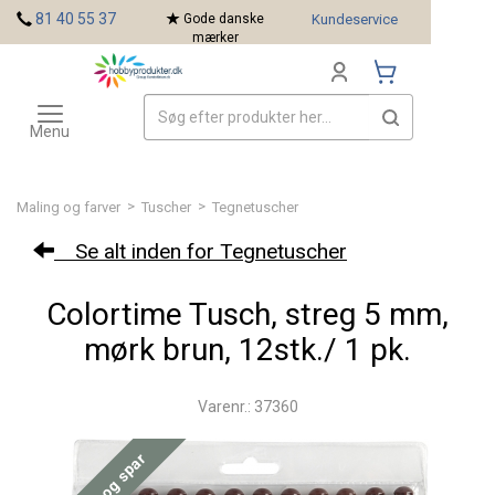
<
81 40 55 37
Gode danske
Kundeservice
mærker
Toggle
Mærker
navigation
Menu
>
>
Maling og farver
Tuscher
Tegnetuscher
Se alt inden for Tegnetuscher
Colortime Tusch, streg 5 mm,
mørk brun, 12stk./ 1 pk.
Varenr.: 37360