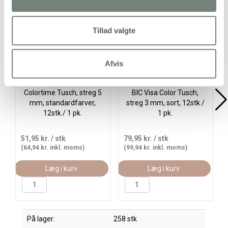
Køb mere og spar
Køb
Tillad valgte
Afvis
Colortime Tusch, streg 5
BIC Visa Color Tusch,
mm, standardfarver,
streg 3 mm, sort, 12stk./
12stk./ 1 pk.
1 pk.
51,95 kr.
/ stk
79,95 kr.
/ stk
(64,94 kr. inkl. moms)
(99,94 kr. inkl. moms)
Læg i kurv
Læg i kurv
På lager:
258 stk