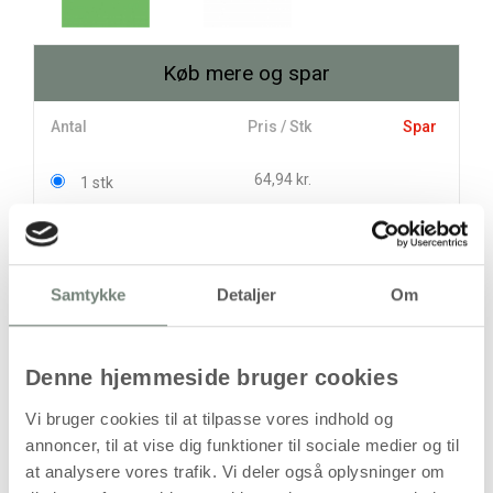
Køb mere og spar
Antal
Pris / Stk
Spar
64,94 kr.
1 stk
58,50 kr.
12 stk
77,25 kr.
Samtykke
Detaljer
Om
stk
64,94
kr.
(
51,95
kr.ekskl. moms)
Denne hjemmeside bruger cookies
Leveringsomkostninger
Vi bruger cookies til at tilpasse vores indhold og
annoncer, til at vise dig funktioner til sociale medier og til
Læg i kurven
at analysere vores trafik. Vi deler også oplysninger om
Din bestilling er først bindende,