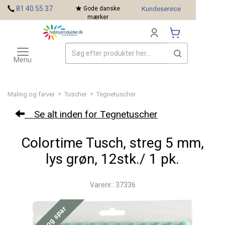
<
81 40 55 37
Gode danske
Kundeservice
mærker
Toggle
Mærker
navigation
Menu
>
>
Maling og farver
Tuscher
Tegnetuscher
Se alt inden for Tegnetuscher
Colortime Tusch, streg 5 mm,
lys grøn, 12stk./ 1 pk.
Varenr.: 37336