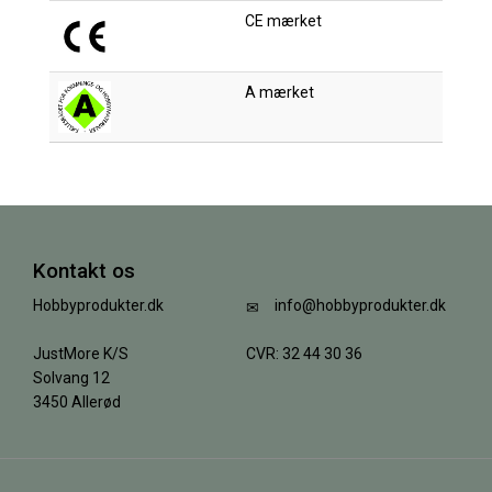
CE mærket
A mærket
Kontakt os
Hobbyprodukter.dk
info@hobbyprodukter.dk
JustMore K/S
CVR: 32 44 30 36
Solvang 12
3450 Allerød