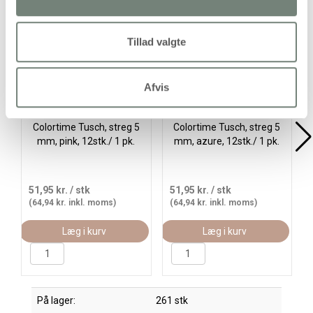
Køb mere og spar
Køb mere og spar
Køb
Tillad valgte
Afvis
Colortime Tusch, streg 5
Colortime Tusch, streg 5
mm, pink, 12stk./ 1 pk.
mm, azure, 12stk./ 1 pk.
51,95 kr.
/ stk
51,95 kr.
/ stk
(64,94 kr. inkl. moms)
(64,94 kr. inkl. moms)
Læg i kurv
Læg i kurv
På lager:
261 stk