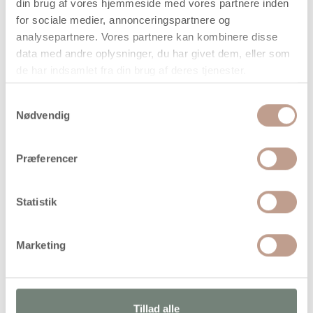
din brug af vores hjemmeside med vores partnere inden
når vi har bekræftet din ordre.
for sociale medier, annonceringspartnere og
analysepartnere. Vores partnere kan kombinere disse
data med andre oplysninger, du har givet dem, eller som
de har indsamlet fra din brug af deres tjenester.
Samtykkevalg
På lager
Nødvendig
Levering: 1-3 hverdage
Handelsbetingelser
Præferencer
Statistik
Vandbaseret, semidækkende tusch i rigtig god robust
kvalitet og meget intense farver. Ventileret sikkerhedslåg.
Velegnet på hvide sugende overflader fx papir, kardus,
Marketing
karton, malebøger m.v
Alternativer
Tillad alle