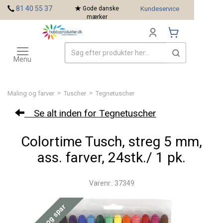
<
81 40 55 37
Gode danske
Kundeservice
mærker
Toggle
Mærker
navigation
Menu
>
>
Maling og farver
Tuscher
Tegnetuscher
Se alt inden for Tegnetuscher
Colortime Tusch, streg 5 mm,
ass. farver, 24stk./ 1 pk.
Varenr.: 37349