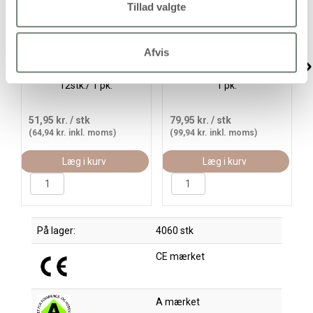
Tillad valgte
Afvis
Colortime Tusch, streg 5
BIC Visa Color Tusch,
mm, standardfarver,
streg 3 mm, sort, 12stk./
12stk./ 1 pk.
1 pk.
51,95 kr.
/ stk
79,95 kr.
/ stk
(64,94 kr. inkl. moms)
(99,94 kr. inkl. moms)
Læg i kurv
Læg i kurv
På lager:
4060 stk
CE mærket
A mærket