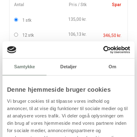
Antal
Pris / Stk
Spar
135,00 kr.
1 stk
106,13 kr.
12 stk
346,50 kr.
stk
135,00
kr.
Samtykke
Detaljer
Om
(
108,00
kr.ekskl. moms)
Leveringsomkostninger
Denne hjemmeside bruger cookies
Læg i kurven
Vi bruger cookies til at tilpasse vores indhold og
Din bestilling er først bindende,
annoncer, til at vise dig funktioner til sociale medier og til
når vi har bekræftet din ordre.
at analysere vores trafik. Vi deler også oplysninger om
din brug af vores hjemmeside med vores partnere inden
for sociale medier, annonceringspartnere og