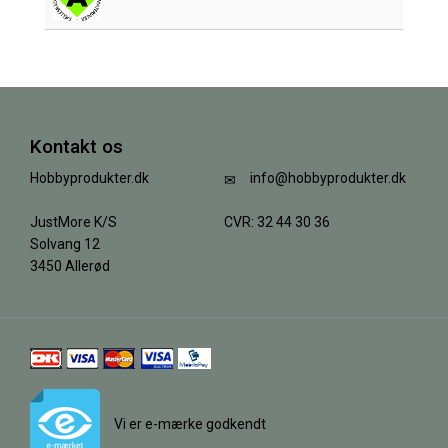
Kontakt os
Hobbyprodukter.dk
info@hobbyprodukter.dk
JustMore K/S
CVR: 32 44 30 36
Solvang 12
3450 Allerød
Vi er e-mærke godkendt