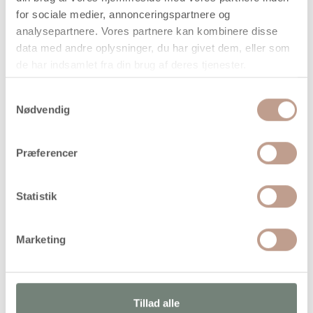
for sociale medier, annonceringspartnere og
analysepartnere. Vores partnere kan kombinere disse
data med andre oplysninger, du har givet dem, eller som
de har indsamlet fra din brug af deres tjenester.
På lager
Samtykkevalg
Nødvendig
Levering: 1-3 hverdage
Handelsbetingelser
Præferencer
Trekantede, tykke farveblyanter, som gør det til en leg at
Statistik
farvelægge
Marketing
Alternativer
Tillad alle