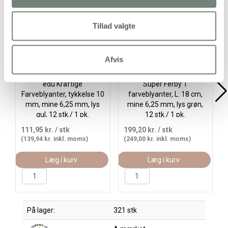
Gr
Tillad valgte
Afvis
edu Kraftige
Super Ferby 1
Farveblyanter, tykkelse 10
farveblyanter, L: 18 cm,
mm, mine 6,25 mm, lys
mine 6,25 mm, lys grøn,
gul, 12 stk./ 1 pk.
12 stk./ 1 pk.
111,95 kr.
/ stk
199,20 kr.
/ stk
(139,94 kr. inkl. moms)
(249,00 kr. inkl. moms)
Læg i kurv
Læg i kurv
På lager:
321 stk