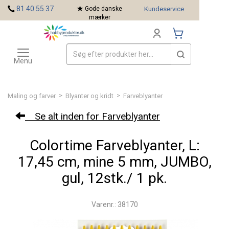
<
81 40 55 37
Gode danske
Kundeservice
mærker
Toggle
Mærker
navigation
Menu
>
>
Maling og farver
Blyanter og kridt
Farveblyanter
Se alt inden for Farveblyanter
Colortime Farveblyanter, L:
17,45 cm, mine 5 mm, JUMBO,
gul, 12stk./ 1 pk.
Varenr.: 38170