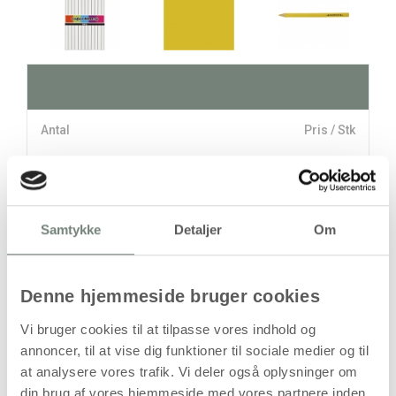
Antal
Pris / Stk
77,94 kr.
1 stk
stk
Samtykke
Detaljer
Om
77,94
kr.
(
62,35
kr.ekskl. moms)
Denne hjemmeside bruger cookies
Leveringsomkostninger
Vi bruger cookies til at tilpasse vores indhold og
Læg i kurven
annoncer, til at vise dig funktioner til sociale medier og til
at analysere vores trafik. Vi deler også oplysninger om
Din bestilling er først bindende,
din brug af vores hjemmeside med vores partnere inden
når vi har bekræftet din ordre.