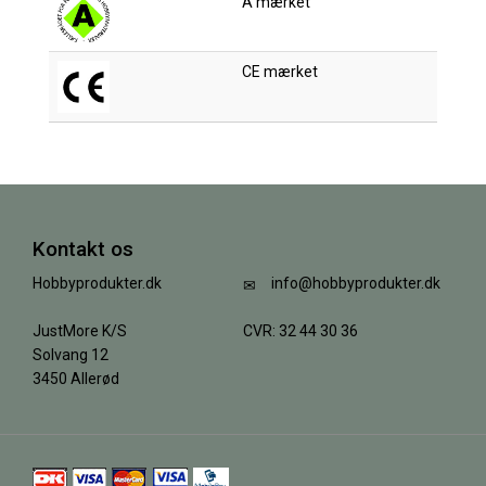
A mærket
CE mærket
Kontakt os
Hobbyprodukter.dk
info@hobbyprodukter.dk
JustMore K/S
CVR: 32 44 30 36
Solvang 12
3450 Allerød