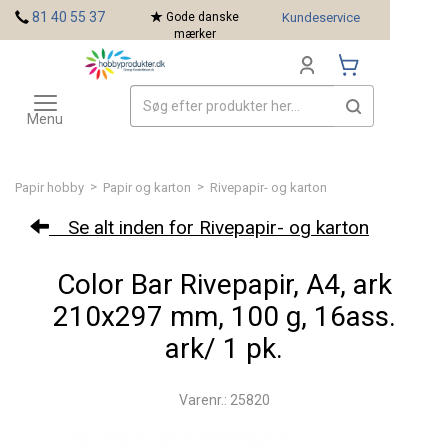
<
81 40 55 37
Gode danske
Kundeservice
mærker
Toggle
Mærker
navigation
Menu
>
>
Papir hobby
Papir og karton
Rivepapir- og karton
Se alt inden for Rivepapir- og karton
Color Bar Rivepapir, A4, ark
210x297 mm, 100 g, 16ass.
ark/ 1 pk.
Varenr.: 25820