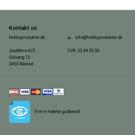
Kontakt os
Hobbyprodukter.dk
info@hobbyprodukter.dk
JustMore K/S
CVR: 32 44 30 36
Solvang 12
3450 Allerød
Vi er e-mærke godkendt