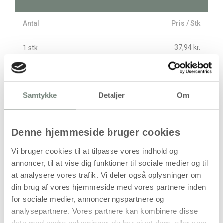
Antal
Pris / Stk
37,94 kr.
1 stk
stk
Samtykke
Detaljer
Om
37,94
kr.
(
30,35
kr.ekskl. moms)
Leveringsomkostninger
Denne hjemmeside bruger cookies
Kan først bestilles, når det igen er på lager
Vi bruger cookies til at tilpasse vores indhold og
annoncer, til at vise dig funktioner til sociale medier og til
at analysere vores trafik. Vi deler også oplysninger om
din brug af vores hjemmeside med vores partnere inden
for sociale medier, annonceringspartnere og
analysepartnere. Vores partnere kan kombinere disse
data med andre oplysninger, du har givet dem, eller som