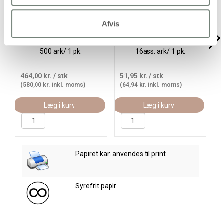
Afvis
Tone-i-tone klippepapir,
Color Bar Rivekarton, A4,
A4, 130 g, 20x25 ass. ark,
ark 210x297 mm, 250 g,
500 ark/ 1 pk.
16ass. ark/ 1 pk.
464,00 kr.
/ stk
51,95 kr.
/ stk
(580,00 kr. inkl. moms)
(64,94 kr. inkl. moms)
Læg i kurv
Læg i kurv
Papiret kan anvendes til print
Syrefrit papir