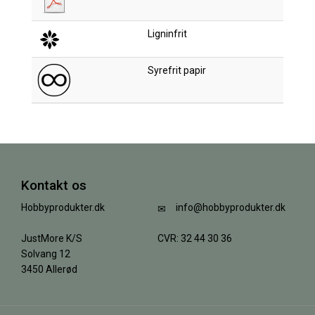
Ligninfrit
Syrefrit papir
Kontakt os
Hobbyprodukter.dk
info@hobbyprodukter.dk
JustMore K/S
CVR: 32 44 30 36
Solvang 12
3450 Allerød