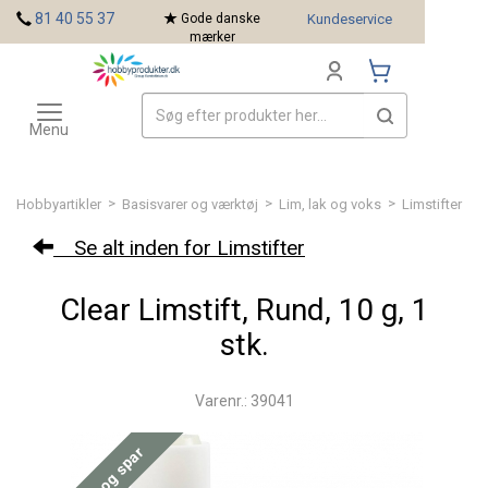
<
81 40 55 37
Gode danske
Kundeservice
mærker
Toggle
Mærker
navigation
Menu
>
>
>
Hobbyartikler
Basisvarer og værktøj
Lim, lak og voks
Limstifter
Se alt inden for Limstifter
Clear Limstift, Rund, 10 g, 1
stk.
Varenr.: 39041