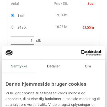
Antal
Pris / Stk
Spar
19,94 kr.
1 stk
16,06 kr.
24 stk
93,00 kr.
stk
19,94
kr.
(
15,95
kr.ekskl. moms)
Leveringsomkostninger
Samtykke
Detaljer
Om
Læg i kurven
Din bestilling er først bindende,
Denne hjemmeside bruger cookies
når vi har bekræftet din ordre.
Vi bruger cookies til at tilpasse vores indhold og
annoncer, til at vise dig funktioner til sociale medier og til
at analysere vores trafik. Vi deler også oplysninger om