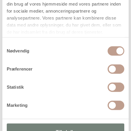
din brug af vores hjemmeside med vores partnere inden
for sociale medier, annonceringspartnere og
På lager
analysepartnere. Vores partnere kan kombinere disse
Levering: 1-3 hverdage
data med andre oplysninger, du har givet dem, eller som
de har indsamlet fra din brug af deres tjenester.
Handelsbetingelser
Samtykkevalg
Nødvendig
Klar, fast limstift i god kvalitet til limning af papir, karton,
pap m.m
Præferencer
Statistik
Alternativer
Marketing
Køb mere og spar
Køb mere og spar