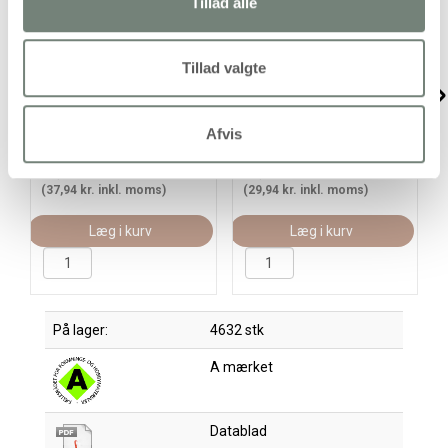
Tillad alle
Tillad valgte
Tombow limstift, 22 g, 1
UHU Limstift, 21 g, 1 stk.
stk.
Afvis
30,35 kr.
/ stk
23,95 kr.
/ stk
(37,94 kr. inkl. moms)
(29,94 kr. inkl. moms)
Læg i kurv
Læg i kurv
På lager:
4632 stk
A mærket
Datablad