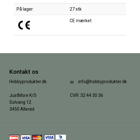
På lager:
27 stk
CE mærket
Kontakt os
Hobbyprodukter.dk
info@hobbyprodukter.dk
JustMore K/S
CVR: 32 44 30 36
Solvang 12
3450 Allerød