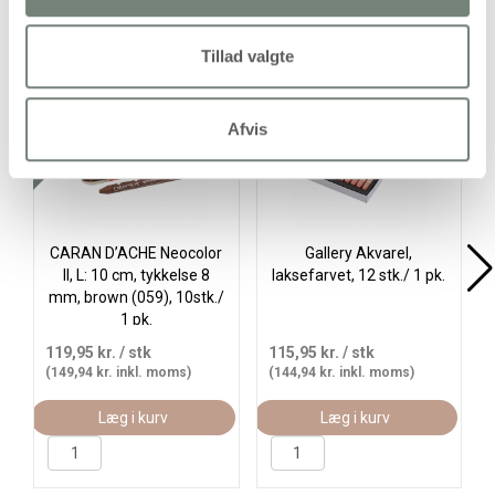
Alternativer
Tillad valgte
Køb mere og spar
Afvis
CARAN D’ACHE Neocolor
Gallery Akvarel,
II, L: 10 cm, tykkelse 8
laksefarvet, 12 stk./ 1 pk.
mm, brown (059), 10stk./
1 pk.
119,95 kr.
/ stk
115,95 kr.
/ stk
(149,94 kr. inkl. moms)
(144,94 kr. inkl. moms)
Læg i kurv
Læg i kurv