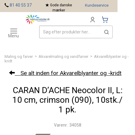
<
81 40 55 37
Gode danske
Kundeservice
mærker
Toggle
Mærker
navigation
Menu
>
>
Maling og farver
Akvarelmaling og vandfarver
Akvarelblyanter og -
kridt
Se alt inden for Akvarelblyanter og -kridt
CARAN D’ACHE Neocolor II, L:
10 cm, crimson (090), 10stk./
1 pk.
Varenr.: 34058