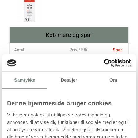
Køb mere og spar
Antal
Pris / Stk
Spar
149,94 kr.
1 stk
Samtykke
Detaljer
Om
135,31 kr.
10 stk
146,25 kr.
stk
Denne hjemmeside bruger cookies
149,94
kr.
Vi bruger cookies til at tilpasse vores indhold og
(
119,95
kr.ekskl. moms)
annoncer, til at vise dig funktioner til sociale medier og til
Leveringsomkostninger
at analysere vores trafik. Vi deler også oplysninger om
din brug af vores hjemmeside med vores partnere inden