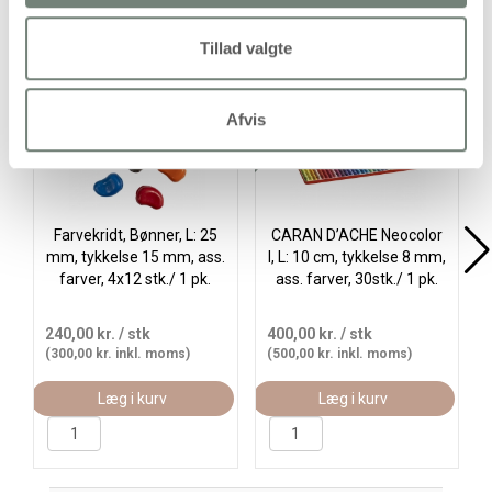
Alternativer
Tillad valgte
Køb mere og spar
Køb
Afvis
Farvekridt, Bønner, L: 25
CARAN D’ACHE Neocolor
mm, tykkelse 15 mm, ass.
I, L: 10 cm, tykkelse 8 mm,
farver, 4x12 stk./ 1 pk.
ass. farver, 30stk./ 1 pk.
240,00 kr.
/ stk
400,00 kr.
/ stk
(300,00 kr. inkl. moms)
(500,00 kr. inkl. moms)
Læg i kurv
Læg i kurv