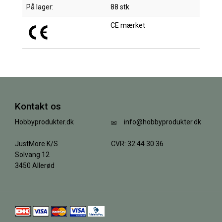
På lager:
88 stk
CE mærket
Kontakt os
Hobbyprodukter.dk
info@hobbyprodukter.dk
JustMore K/S
CVR: 32 44 30 36
Solvang 12
3450 Allerød