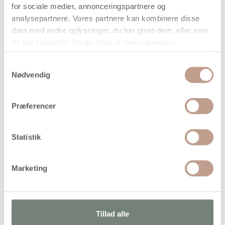
for sociale medier, annonceringspartnere og
Din bestilling er først bindende,
analysepartnere. Vores partnere kan kombinere disse
når vi har bekræftet din ordre.
data med andre oplysninger, du har givet dem, eller som
de har indsamlet fra din brug af deres tjenester.
Samtykkevalg
Nødvendig
På lager
Præferencer
Levering: 1-3 hverdage
Handelsbetingelser
Statistik
Vandfast og lysægte vokspastel fra Caran d'Ache i
Marketing
studiekvalitet med imponerende farveegenskaber
Tillad alle