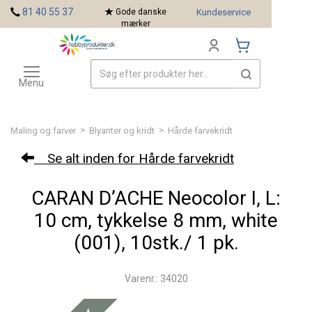
<
81 40 55 37
Gode danske
Kundeservice
mærker
Toggle
Mærker
navigation
Menu
>
>
Maling og farver
Blyanter og kridt
Hårde farvekridt
Se alt inden for Hårde farvekridt
CARAN D’ACHE Neocolor I, L:
10 cm, tykkelse 8 mm, white
(001), 10stk./ 1 pk.
Varenr.: 34020