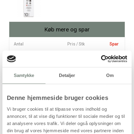
Køb mere og spar
Antal
Pris / Stk
Spar
149,94 kr.
1 stk
121,44 kr.
10 stk
285,00 kr.
Samtykke
Detaljer
Om
stk
Denne hjemmeside bruger cookies
149,94
kr.
Vi bruger cookies til at tilpasse vores indhold og
(
119,95
kr.ekskl. moms)
annoncer, til at vise dig funktioner til sociale medier og til
Leveringsomkostninger
at analysere vores trafik. Vi deler også oplysninger om
din brug af vores hjemmeside med vores partnere inden
Læg i kurven