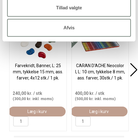
Alternativer
Tillad valgte
Køb mere og spar
Køb
Afvis
Farvekridt, Bønner, L: 25
CARAN D’ACHE Neocolor
mm, tykkelse 15 mm, ass.
I, L: 10 cm, tykkelse 8 mm,
farver, 4x12 stk./ 1 pk.
ass. farver, 30stk./ 1 pk.
240,00 kr.
/ stk
400,00 kr.
/ stk
(300,00 kr. inkl. moms)
(500,00 kr. inkl. moms)
Læg i kurv
Læg i kurv