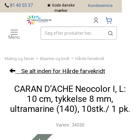
<
81 40 55 37
Gode danske
Kundeservice
mærker
Toggle
Mærker
navigation
Menu
>
>
Maling og farver
Blyanter og kridt
Hårde farvekridt
Se alt inden for Hårde farvekridt
CARAN D’ACHE Neocolor I, L:
10 cm, tykkelse 8 mm,
ultramarine (140), 10stk./ 1 pk.
Varenr.: 34030