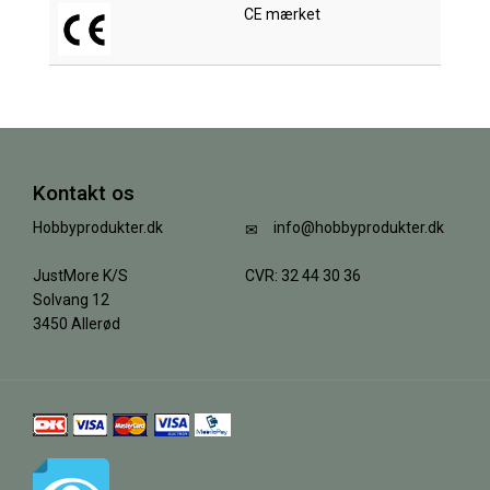
CE mærket
Kontakt os
Hobbyprodukter.dk
info@hobbyprodukter.dk
JustMore K/S
CVR: 32 44 30 36
Solvang 12
3450 Allerød