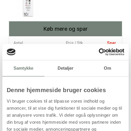
Køb mere og spar
Antal
Pris / Stk
Spar
149,94 kr.
1 stk
Samtykke
Detaljer
Om
121,44 kr.
10 stk
285,00 kr.
stk
Denne hjemmeside bruger cookies
Vi bruger cookies til at tilpasse vores indhold og
149,94
kr.
(
119,95
kr.ekskl. moms)
annoncer, til at vise dig funktioner til sociale medier og til
at analysere vores trafik. Vi deler også oplysninger om
Leveringsomkostninger
din brug af vores hjemmeside med vores partnere inden
Kan først bestilles, når det igen er på lager
for sociale medier, annonceringspartnere og