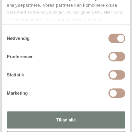
analysepartnere. Vores partnere kan kombinere disse
data med andre oplysninger, du har givet dem, eller som
de har indsamlet fra din brug af deres tjenester.
Samtykkevalg
Nødvendig
Bestillingsvare
Præferencer
Forventet levering: 17-08-2026
Handelsbetingelser
Statistik
Marketing
Vandfast og lysægte vokspastel fra Caran d'Ache i
studiekvalitet med imponerende farveegenskaber
Tillad alle