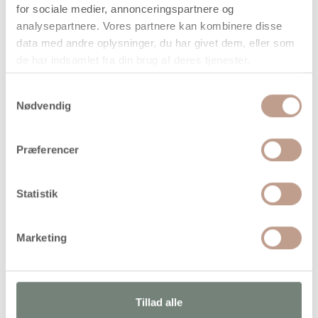
for sociale medier, annonceringspartnere og
Din bestilling er først bindende,
analysepartnere. Vores partnere kan kombinere disse
når vi har bekræftet din ordre.
data med andre oplysninger, du har givet dem, eller som
de har indsamlet fra din brug af deres tjenester.
Samtykkevalg
Nødvendig
På lager
Præferencer
Levering: 1-3 hverdage
Handelsbetingelser
Statistik
Vandfast og lysægte vokspastel fra Caran d'Ache i
Marketing
studiekvalitet med imponerende farveegenskaber
Tillad alle