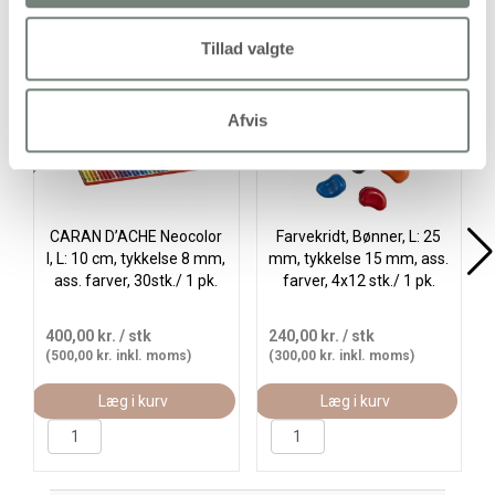
Alternativer
Tillad valgte
Køb mere og spar
Køb
Afvis
CARAN D’ACHE Neocolor
Farvekridt, Bønner, L: 25
I, L: 10 cm, tykkelse 8 mm,
mm, tykkelse 15 mm, ass.
ass. farver, 30stk./ 1 pk.
farver, 4x12 stk./ 1 pk.
400,00 kr.
/ stk
240,00 kr.
/ stk
(500,00 kr. inkl. moms)
(300,00 kr. inkl. moms)
Læg i kurv
Læg i kurv