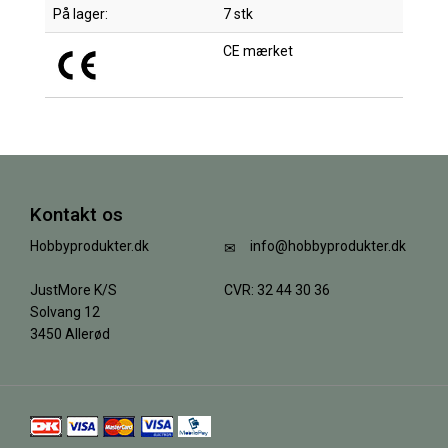
På lager:
7 stk
CE mærket
Kontakt os
Hobbyprodukter.dk
info@hobbyprodukter.dk
JustMore K/S
CVR: 32 44 30 36
Solvang 12
3450 Allerød