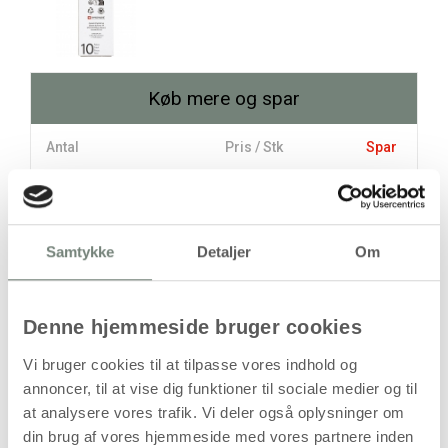
Køb mere og spar
Antal
Pris / Stk
Spar
149,94 kr.
1 stk
121,44 kr.
10 stk
285,00 kr.
Samtykke
Detaljer
Om
stk
Denne hjemmeside bruger cookies
149,94
kr.
Vi bruger cookies til at tilpasse vores indhold og
(
119,95
kr.ekskl. moms)
annoncer, til at vise dig funktioner til sociale medier og til
Leveringsomkostninger
at analysere vores trafik. Vi deler også oplysninger om
din brug af vores hjemmeside med vores partnere inden
Læg i kurven