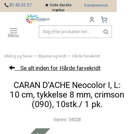
<
81 40 55 37
Gode danske
Kundeservice
mærker
Toggle
Mærker
navigation
Menu
>
>
Maling og farver
Blyanter og kridt
Hårde farvekridt
Se alt inden for Hårde farvekridt
CARAN D’ACHE Neocolor I, L:
10 cm, tykkelse 8 mm, crimson
(090), 10stk./ 1 pk.
Varenr.: 34028