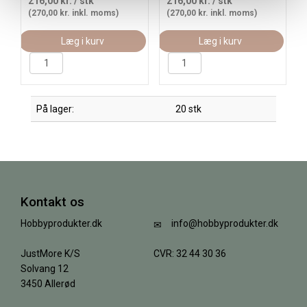
216,00 kr.
/ stk
216,00 kr.
/ stk
(270,00 kr. inkl. moms)
(270,00 kr. inkl. moms)
Læg i kurv
Læg i kurv
På lager:
20 stk
Kontakt os
Hobbyprodukter.dk
info@hobbyprodukter.dk
JustMore K/S
CVR: 32 44 30 36
Solvang 12
3450 Allerød