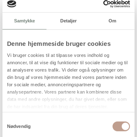
270,00
kr.
(
216,00
kr.ekskl. moms)
Samtykke
Detaljer
Om
Leveringsomkostninger
Læg i kurven
Denne hjemmeside bruger cookies
Din bestilling er først bindende,
Vi bruger cookies til at tilpasse vores indhold og
når vi har bekræftet din ordre.
annoncer, til at vise dig funktioner til sociale medier og til
at analysere vores trafik. Vi deler også oplysninger om
din brug af vores hjemmeside med vores partnere inden
for sociale medier, annonceringspartnere og
analysepartnere. Vores partnere kan kombinere disse
data med andre oplysninger, du har givet dem, eller som
På lager
de har indsamlet fra din brug af deres tjenester.
Levering: 1-3 hverdage
Handelsbetingelser
Samtykkevalg
Nødvendig