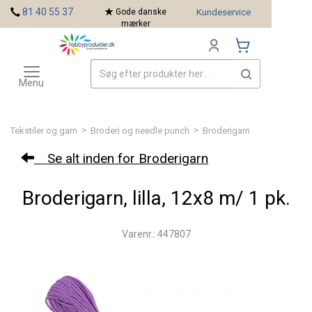
<
81 40 55 37
Gode danske
Kundeservice
mærker
Toggle
Mærker
navigation
Menu
>
>
Tekstiler og garn
Broderi og needle punch
Broderigarn
Se alt inden for Broderigarn
Broderigarn, lilla, 12x8 m/ 1 pk.
Varenr.: 447807