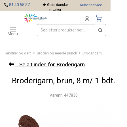
<
81 40 55 37
Gode danske
Kundeservice
mærker
Toggle
Mærker
navigation
Menu
>
>
Tekstiler og garn
Broderi og needle punch
Broderigarn
Se alt inden for Broderigarn
Broderigarn, brun, 8 m/ 1 bdt.
Varenr.: 447830