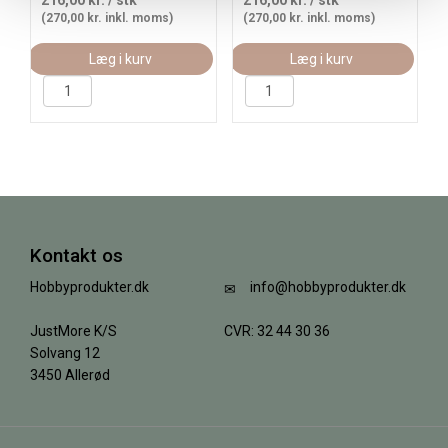
216,00 kr.
/ stk
216,00 kr.
/ stk
(270,00 kr. inkl. moms)
(270,00 kr. inkl. moms)
Læg i kurv
Læg i kurv
Kontakt os
Hobbyprodukter.dk
info@hobbyprodukter.dk
JustMore K/S
CVR: 32 44 30 36
Solvang 12
3450 Allerød