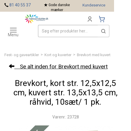
<
81 40 55 37
Gode danske
Kundeservice
mærker
Toggle
Mærker
navigation
Menu
>
>
Fest- og gaveartikler
Kort og kuverter
Brevkort med kuvert
Se alt inden for Brevkort med kuvert
Brevkort, kort str. 12,5x12,5
cm, kuvert str. 13,5x13,5 cm,
råhvid, 10sæt/ 1 pk.
Varenr.: 23728