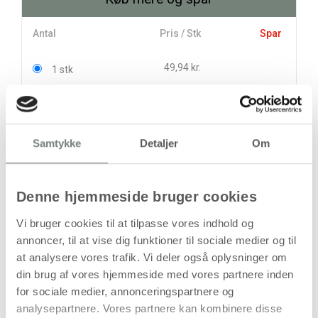
Antal
Pris / Stk
Spar
49,94 kr.
1 stk
36,13 kr.
5 stk
69,06 kr.
stk
Samtykke
Detaljer
Om
49,94
kr.
(
39,95
kr.ekskl. moms)
Denne hjemmeside bruger cookies
Leveringsomkostninger
Vi bruger cookies til at tilpasse vores indhold og
Læg i kurven
annoncer, til at vise dig funktioner til sociale medier og til
at analysere vores trafik. Vi deler også oplysninger om
Din bestilling er først bindende,
din brug af vores hjemmeside med vores partnere inden
når vi har bekræftet din ordre.
for sociale medier, annonceringspartnere og
analysepartnere. Vores partnere kan kombinere disse