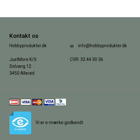
Kontakt os
Hobbyprodukter.dk
info@hobbyprodukter.dk
JustMore K/S
CVR: 32 44 30 36
Solvang 12
3450 Allerød
Vi er e-mærke godkendt