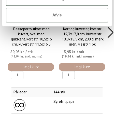
Afvis
Passepartoutkort med
Kort og kuverter, kort str.
kuvert, oval med
12,7x17,8 cm, kuvert str.
guldkant, kort str. 10,5x15
13,3x18,5 cm, 230 g, mørk
cm, kuvert str. 11,5x16,5
grøn, 4 sæt/ 1 pk.
cm, råhvid, 10sæt/ 1 pk.
39,95 kr.
/ stk
15,95 kr.
/ stk
(49,94 kr. inkl. moms)
(19,94 kr. inkl. moms)
Læg i kurv
Læg i kurv
På lager:
144 stk
Syrefrit papir