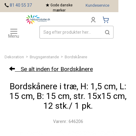
<
81 40 55 37
Gode danske
Kundeservice
mærker
Toggle
Mærker
navigation
Menu
>
>
Dekoration
Brugsgenstande
Bordskånere
Se alt inden for Bordskånere
Bordskånere i træ, H: 1,5 cm, L:
15 cm, B: 15 cm, str. 15x15 cm,
12 stk./ 1 pk.
Varenr.: 646206