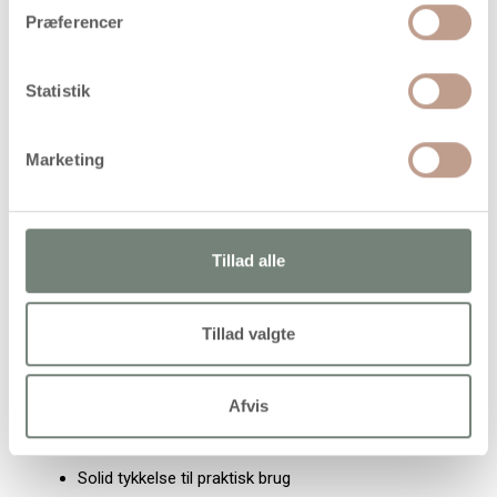
Præferencer
Hobby- og DIY-projekter
Dekoration og udsmykning
Statistik
Undervisning og kreative workshops
Personlige gaveprojekter
Marketing
Tekniske specifikationer
Materiale: Lyst træ
Form: Kvadratisk
Tillad alle
Mål: 15 × 15 cm
Tykkelse/højde: 1,5 cm
Tillad valgte
Antal: 12 stk. pr. pakke
Overflade: Ubehandlet
Afvis
Egenskaber og fordele
Solid tykkelse til praktisk brug