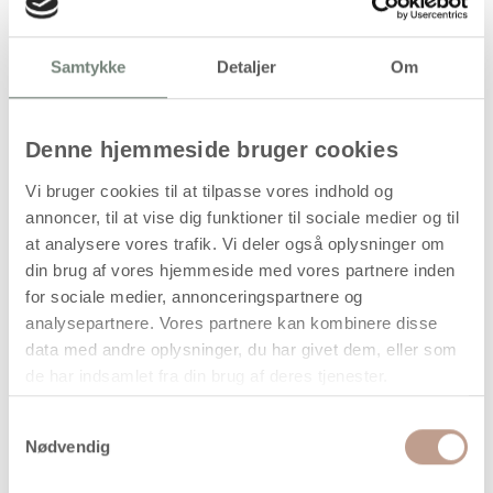
Handelsbetingelser
Samtykke
Detaljer
Om
Bordskånere i træ, H: 1,5 cm, L: 15 cm, B:
15 cm, str. 15 × 15 cm, 12 stk./1 pk.
Denne hjemmeside bruger cookies
Denne pakke indeholder 12 kvadratiske bordskånere
Vi bruger cookies til at tilpasse vores indhold og
fremstillet i lyst og ubehandlet træ. Bordskånerne har en
annoncer, til at vise dig funktioner til sociale medier og til
solid tykkelse på 1,5 cm og plane overflader, hvilket gør
at analysere vores trafik. Vi deler også oplysninger om
dem egnede til brug på bordet til beskyttelse mod varme
din brug af vores hjemmeside med vores partnere inden
genstande.
for sociale medier, annonceringspartnere og
Træoverfladen er let at arbejde med og kan dekoreres med
analysepartnere. Vores partnere kan kombinere disse
forskellige teknikker såsom hobbymaling, stempler,
data med andre oplysninger, du har givet dem, eller som
effektliner, elbrænder eller decoupage. Det gør dem
de har indsamlet fra din brug af deres tjenester.
velegnede til både funktionel anvendelse og kreative
projekter i hobby- og undervisningssammenhænge.
Samtykkevalg
Nødvendig
Anvendelse
Bordskånere til varme gryder og fade