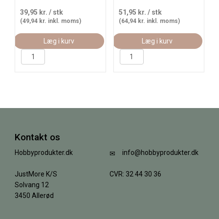
39,95 kr.
/ stk
51,95 kr.
/ stk
(49,94 kr. inkl. moms)
(64,94 kr. inkl. moms)
Læg i kurv
Læg i kurv
Kontakt os
Hobbyprodukter.dk
info@hobbyprodukter.dk
JustMore K/S
CVR: 32 44 30 36
Solvang 12
3450 Allerød