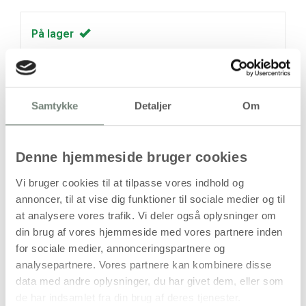
På lager
Levering: 1-3 hverdage
Handelsbetingelser
Samtykke
Detaljer
Om
Bogstav Y i papmaché, håndlavet
Denne hjemmeside bruger cookies
Vi bruger cookies til at tilpasse vores indhold og
Produktbeskrivelse
annoncer, til at vise dig funktioner til sociale medier og til
Dette bogstav er håndlavet i papmaché og formet som et
at analysere vores trafik. Vi deler også oplysninger om
Y. Konstruktionen er let og har en rå, mat overflade, som er
din brug af vores hjemmeside med vores partnere inden
karakteristisk for papmaché. Størrelsen gør bogstavet
for sociale medier, annonceringspartnere og
velegnet til dekorative formål, udstilling og kreative
analysepartnere. Vores partnere kan kombinere disse
projekter, hvor et stort bogstav med tydelig form ønskes.
data med andre oplysninger, du har givet dem, eller som
Da bogstavet er håndlavet, kan der forekomme mindre
de har indsamlet fra din brug af deres tjenester.