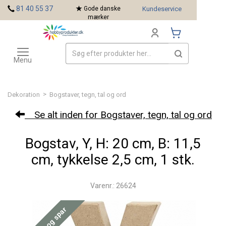
<
81 40 55 37
Gode danske
Kundeservice
mærker
Toggle
Mærker
navigation
Menu
>
Dekoration
Bogstaver, tegn, tal og ord
Se alt inden for Bogstaver, tegn, tal og ord
Bogstav, Y, H: 20 cm, B: 11,5
cm, tykkelse 2,5 cm, 1 stk.
Varenr.: 26624