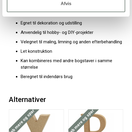
Afvis
Egenskaber og anvendelse
Egnet til dekoration og udstilling
Anvendelig til hobby- og DIY-projekter
Velegnet til maling, limning og anden efterbehandling
Let konstruktion
Kan kombineres med andre bogstaver i samme
størrelse
Beregnet til indendørs brug
Alternativer
Køb mere og spar
Køb mere og spar
Køb