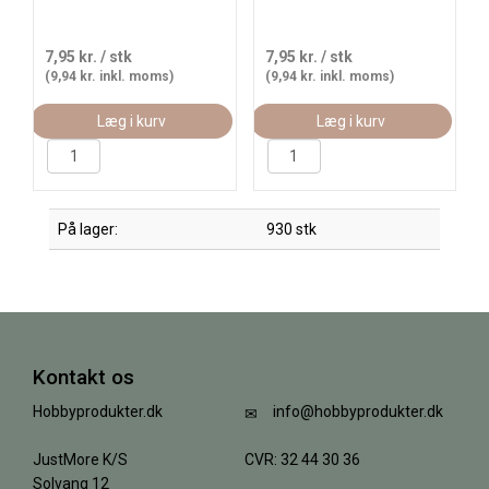
7,95 kr.
/ stk
7,95 kr.
/ stk
(9,94 kr. inkl. moms)
(9,94 kr. inkl. moms)
Læg i kurv
Læg i kurv
På lager:
930 stk
Kontakt os
Hobbyprodukter.dk
info@hobbyprodukter.dk
JustMore K/S
CVR: 32 44 30 36
Solvang 12