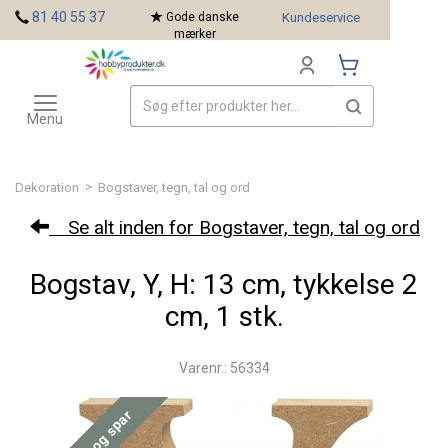
<
81 40 55 37
Gode danske
Kundeservice
mærker
Toggle
Mærker
navigation
Menu
>
Dekoration
Bogstaver, tegn, tal og ord
Se alt inden for Bogstaver, tegn, tal og ord
Bogstav, Y, H: 13 cm, tykkelse 2
cm, 1 stk.
Varenr.: 56334