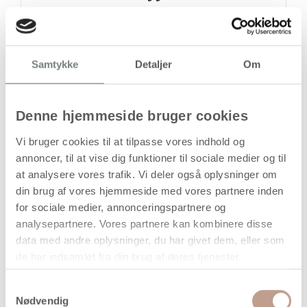
Handelsbetingelser
Samtykke
Detaljer
Om
Stort bogstav Y af træ
Denne hjemmeside bruger cookies
Produktbeskrivelse
Vi bruger cookies til at tilpasse vores indhold og
Dette bogstav er udført i træ og formet som et stort Y
annoncer, til at vise dig funktioner til sociale medier og til
(versal). Konstruktionen er massiv og egnet til dekorative
at analysere vores trafik. Vi deler også oplysninger om
formål, skiltning og kreative projekter, hvor et tydeligt og
din brug af vores hjemmeside med vores partnere inden
stabilt bogstav ønskes. Træmaterialet giver en fast
for sociale medier, annonceringspartnere og
struktur og en overflade, der kan anvendes ubehandlet eller
analysepartnere. Vores partnere kan kombinere disse
efterbehandles efter behov.
data med andre oplysninger, du har givet dem, eller som
Bogstavet leveres som ét enkelt stykke. Overfladen kan
de har indsamlet fra din brug af deres tjenester.
males, lakeres eller behandles afhængigt af anvendelse.
Produktet er beregnet til indendørs brug, medmindre der
Samtykkevalg
foretages yderligere overfladebehandling.
Nødvendig