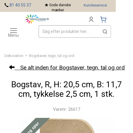
<
81 40 55 37
Gode danske
Kundeservice
mærker
Toggle
Mærker
navigation
Menu
>
Dekoration
Bogstaver, tegn, tal og ord
Se alt inden for Bogstaver, tegn, tal og ord
Bogstav, R, H: 20,5 cm, B: 11,7
cm, tykkelse 2,5 cm, 1 stk.
Varenr.: 26617