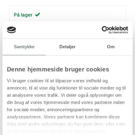
På lager
Levering: 1-3 hverdage
Handelsbetingelser
Samtykke
Detaljer
Om
Bogstav Q i papmaché, håndlavet
Denne hjemmeside bruger cookies
Vi bruger cookies til at tilpasse vores indhold og
Produktbeskrivelse
annoncer, til at vise dig funktioner til sociale medier og til
Dette bogstav er håndlavet i papmaché og formet som et
at analysere vores trafik. Vi deler også oplysninger om
Q. Konstruktionen er let og har en rå, mat overflade, som
din brug af vores hjemmeside med vores partnere inden
er karakteristisk for papmaché. Størrelsen gør bogstavet
for sociale medier, annonceringspartnere og
velegnet til dekorative formål, udstilling og kreative
analysepartnere. Vores partnere kan kombinere disse
projekter, hvor et stort bogstav med tydelig form ønskes.
data med andre oplysninger, du har givet dem, eller som
Da bogstavet er håndlavet, kan der forekomme mindre
de har indsamlet fra din brug af deres tjenester.