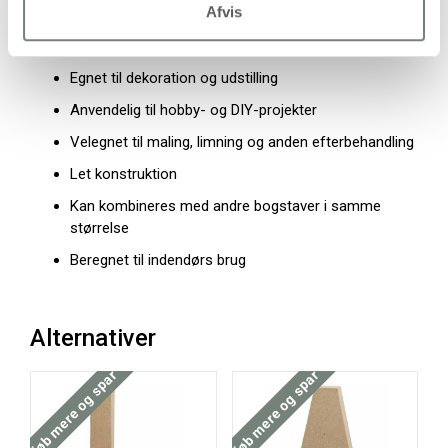
Afvis
Egenskaber og anvendelse
Egnet til dekoration og udstilling
Anvendelig til hobby- og DIY-projekter
Velegnet til maling, limning og anden efterbehandling
Let konstruktion
Kan kombineres med andre bogstaver i samme
størrelse
Beregnet til indendørs brug
Alternativer
Køb mere og spar
Køb mere og spar
Køb