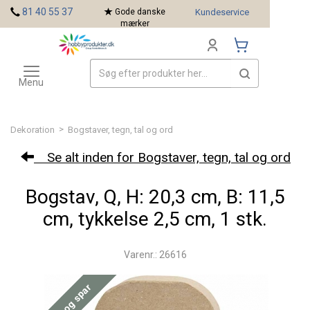
<
81 40 55 37
Gode danske
Kundeservice
mærker
Toggle
Mærker
navigation
Menu
>
Dekoration
Bogstaver, tegn, tal og ord
Se alt inden for Bogstaver, tegn, tal og ord
Bogstav, Q, H: 20,3 cm, B: 11,5
cm, tykkelse 2,5 cm, 1 stk.
Varenr.: 26616