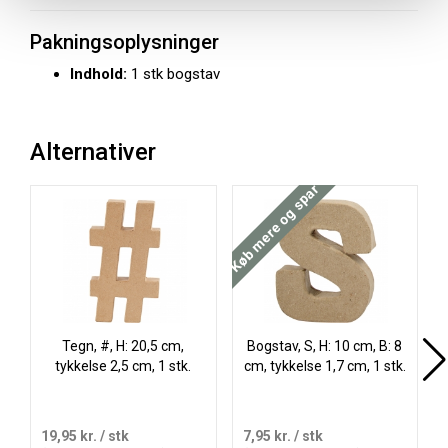
Pakningsoplysninger
Indhold:
1 stk bogstav
Alternativer
Køb mere og spar
Køb
Tegn, #, H: 20,5 cm,
Bogstav, S, H: 10 cm, B: 8
tykkelse 2,5 cm, 1 stk.
cm, tykkelse 1,7 cm, 1 stk.
19,95 kr.
/ stk
7,95 kr.
/ stk