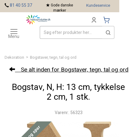
<
81 40 55 37
Gode danske
Kundeservice
mærker
Toggle
Mærker
navigation
Menu
>
Dekoration
Bogstaver, tegn, tal og ord
Se alt inden for Bogstaver, tegn, tal og ord
Bogstav, N, H: 13 cm, tykkelse
2 cm, 1 stk.
Varenr.: 56323