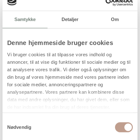
Handelsbetingelser
Samtykke
Detaljer
Om
Træbogstav i versal udførelse
Denne hjemmeside bruger cookies
Dette produkt er et stort bogstav udført i træ og fremstillet
Vi bruger cookies til at tilpasse vores indhold og
som versal (stort bogstav). Bogstavet anvendes typisk til
annoncer, til at vise dig funktioner til sociale medier og til
dekoration, hobbyprojekter, skiltning, undervisning eller
at analysere vores trafik. Vi deler også oplysninger om
andre kreative opgaver, hvor der ønskes et tydeligt og
robust bogstavelement i et naturmateriale.
din brug af vores hjemmeside med vores partnere inden
for sociale medier, annonceringspartnere og
Bogstavet har en ensartet tykkelse, som giver stabilitet ved
analysepartnere. Vores partnere kan kombinere disse
både fritstående placering og montering på plane
data med andre oplysninger, du har givet dem, eller som
overflader. Træoverfladen kan anvendes ubehandlet eller
de har indsamlet fra din brug af deres tjenester.
efterbehandles med maling, lak eller anden
overfladebehandling afhængigt af anvendelse.
Samtykkevalg
Produktet leveres som enkeltbogstav.
Nødvendig