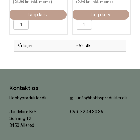
(24,94 kr. inkl. moms)
(9,94 kr. inkl. moms)
Læg i kurv
Læg i kurv
På lager:
659 stk
Kontakt os
Hobbyprodukter.dk
info@hobbyprodukter.dk
JustMore K/S
CVR: 32 44 30 36
Solvang 12
3450 Allerød