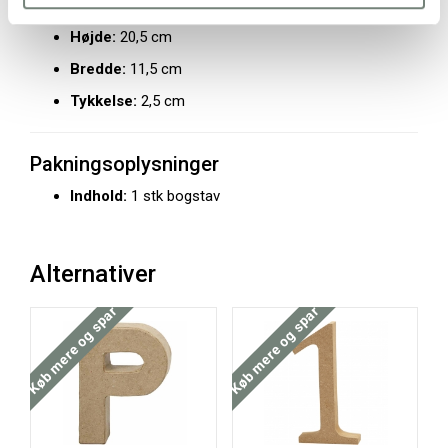
Materiale:
Papmaché
Højde:
20,5 cm
Bredde:
11,5 cm
Tykkelse:
2,5 cm
Pakningsoplysninger
Indhold:
1 stk bogstav
Alternativer
Køb mere og spar
Køb mere og spar
Køb