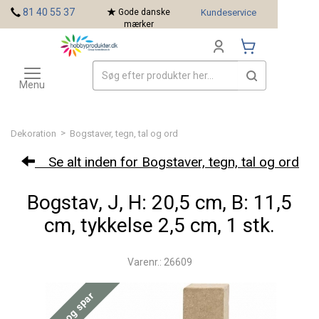
<
81 40 55 37
Gode danske
Kundeservice
mærker
Toggle
Mærker
navigation
Menu
>
Dekoration
Bogstaver, tegn, tal og ord
Se alt inden for Bogstaver, tegn, tal og ord
Bogstav, J, H: 20,5 cm, B: 11,5
cm, tykkelse 2,5 cm, 1 stk.
Varenr.: 26609