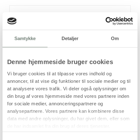
På lager
Levering: 1-3 hverdage
Handelsbetingelser
Samtykke
Detaljer
Om
Denne hjemmeside bruger cookies
Håndlavet bogstav i papmaché
Vi bruger cookies til at tilpasse vores indhold og
Dette produkt er et håndlavet bogstav udført i papmaché
annoncer, til at vise dig funktioner til sociale medier og til
og fremstillet som versal (stort bogstav). Bogstavet
at analysere vores trafik. Vi deler også oplysninger om
anvendes typisk til dekoration, hobbyprojekter,
din brug af vores hjemmeside med vores partnere inden
undervisning, udstillinger eller andre kreative opgaver, hvor
for sociale medier, annonceringspartnere og
der ønskes et let og rummeligt bogstavelement.
analysepartnere. Vores partnere kan kombinere disse
Papmaché-materialet gør bogstavet velegnet til
data med andre oplysninger, du har givet dem, eller som
efterbehandling, eksempelvis med maling, papir, lim, stof
de har indsamlet fra din brug af deres tjenester.
eller andre dekorative materialer. Bogstavets størrelse og
tykkelse giver stabilitet ved placering på plane overflader
Samtykkevalg