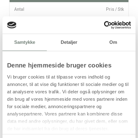
Antal
Pris / Stk
77,94 kr.
1 stk
stk
Samtykke
Detaljer
Om
77,94
kr.
(
62,35
kr.ekskl. moms)
Denne hjemmeside bruger cookies
Leveringsomkostninger
Vi bruger cookies til at tilpasse vores indhold og
Læg i kurven
annoncer, til at vise dig funktioner til sociale medier og til
at analysere vores trafik. Vi deler også oplysninger om
Din bestilling er først bindende,
din brug af vores hjemmeside med vores partnere inden
når vi har bekræftet din ordre.
for sociale medier, annonceringspartnere og
analysepartnere. Vores partnere kan kombinere disse
data med andre oplysninger, du har givet dem, eller som
de har indsamlet fra din brug af deres tjenester.