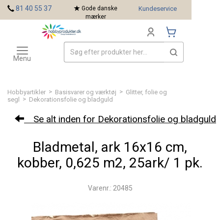
<
81 40 55 37
Gode danske
Kundeservice
mærker
Toggle
Mærker
navigation
Menu
>
>
Hobbyartikler
Basisvarer og værktøj
Glitter, folie og
>
segl
Dekorationsfolie og bladguld
Se alt inden for Dekorationsfolie og bladguld
Bladmetal, ark 16x16 cm,
kobber, 0,625 m2, 25ark/ 1 pk.
Varenr.: 20485