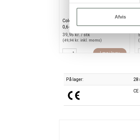
Afvis
Colortime Fineliner Tusch, streg
0,6-0,7 mm, mørk blå, 12 stk./ 1
s
pk.
39,95 kr.
/ stk
(49,94 kr. inkl. moms)
(
Læg i kurv
På lager:
28 
CE