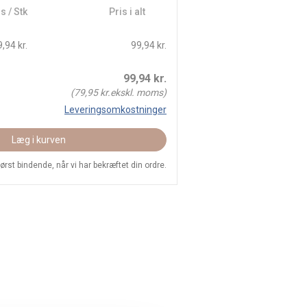
s / Stk
Pris i alt
,94 kr.
99,94 kr.
99,94
kr.
(
79,95
kr.ekskl. moms)
Leveringsomkostninger
Læg i kurven
 først bindende, når vi har bekræftet din ordre.