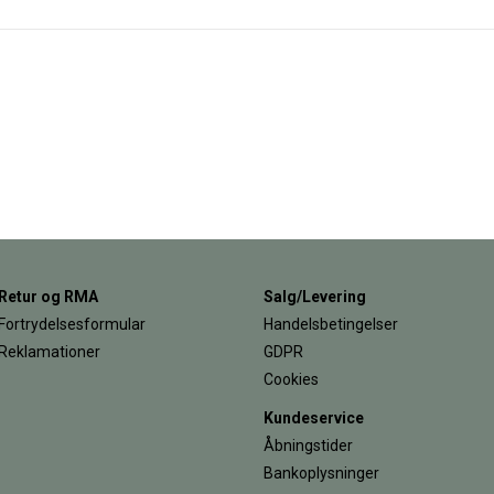
Retur og RMA
Salg/Levering
Fortrydelsesformular
Handelsbetingelser
Reklamationer
GDPR
Cookies
Kundeservice
Åbningstider
Bankoplysninger