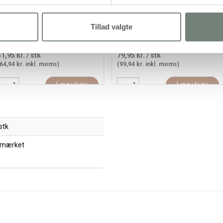
Tillad valgte
Colortime Tusch, streg 5 mm,
BIC Visa Color Tusch, streg 3
tandardfarver, 12stk./ 1 pk.
mm, sort, 12stk./ 1 pk.
51,95 kr.
/ stk
79,95 kr.
/ stk
64,94 kr. inkl. moms)
(99,94 kr. inkl. moms)
Læg i kurv
Læg i kurv
stk
 mærket