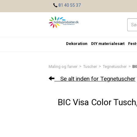
<
81 40 55 37
Dekoration
DIY materialesæt
Fest
>
>
>
Maling og farver
Tuscher
Tegnetuscher
BI
Se alt inden for Tegnetuscher
BIC Visa Color Tusch