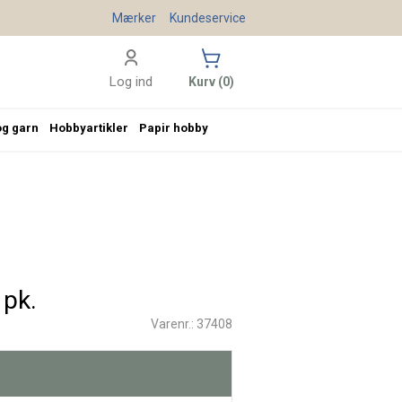
Mærker
Kundeservice
Log ind
Kurv (0)
og garn
Hobbyartikler
Papir hobby
 pk.
Varenr.: 37408