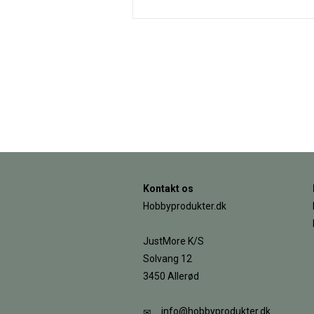
Kontakt os
Hobbyprodukter.dk
JustMore K/S
Solvang 12
3450 Allerød
info@hobbyprodukter.dk