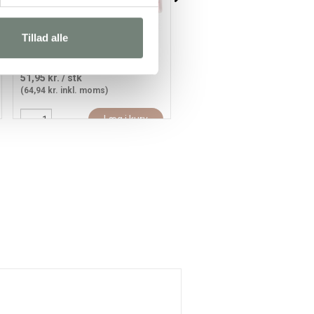
Tillad alle
Colortime Tusch, streg 5 mm,
Colortime Tusch, streg 5 m
pink, 12stk./ 1 pk.
mørk orange, 12stk./ 1 pk.
51,95 kr.
/ stk
51,95 kr.
/ stk
(64,94 kr. inkl. moms)
(64,94 kr. inkl. moms)
Læg i kurv
Læg i kur