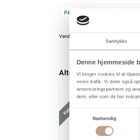
På lager
Vandbaseret, tyk tusch i rigtig god kval
Samtykke
Denne hjemmeside b
Alternativer
Vi bruger cookies til at tilpas
vores trafik. Vi deler også 
Køb mere og spar
K
annonceringspartnere og anal
dem, eller som de har indsaml
Samtykkevalg
Nødvendig