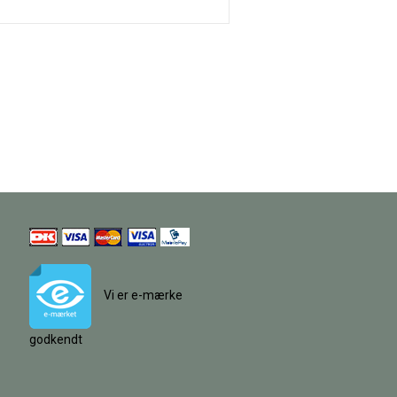
Vi er e-mærke
godkendt