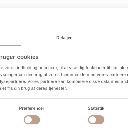
Levering: 1-3 hverdage
itet med ventileret sikkerhedslåg
Detaljer
ruger cookies
se vores indhold og annoncer, til at vise dig funktioner til sociale
oplysninger om din brug af vores hjemmeside med vores partnere i
øb mere og spar
ysepartnere. Vores partnere kan kombinere disse data med andr
et fra din brug af deres tjenester.
Præferencer
Statistik