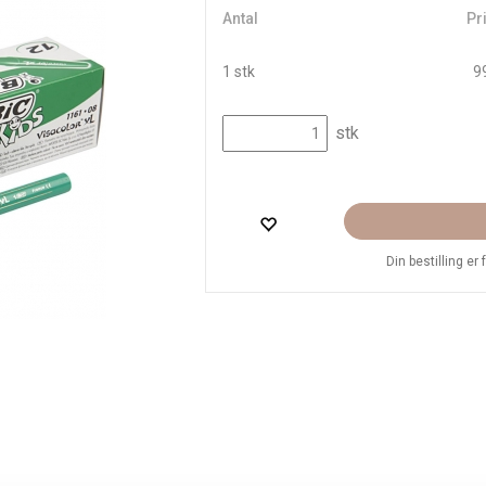
Antal
Pri
1 stk
99
stk
Din bestilling er