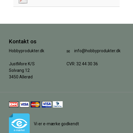
Kontakt os
Hobbyprodukter.dk
info@hobbyprodukter.dk
JustMore K/S
CVR: 32 44 30 36
Solvang 12
3450 Allerød
Vi er e-mærke godkendt