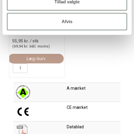
Tillad valgte
Batikfarve, sort, 100ml/ 1
fl.
Afvis
55,95 kr.
/ stk
(69,94 kr. inkl. moms)
Læg i kurv
A mærket
CE mærket
Datablad