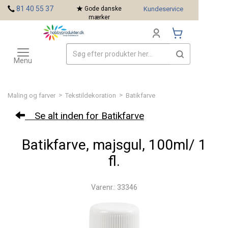
<
81 40 55 37
Gode danske
Kundeservice
mærker
Toggle
Mærker
navigation
Menu
>
>
Maling og farver
Tekstildekoration
Batikfarve
Se alt inden for Batikfarve
Batikfarve, majsgul, 100ml/ 1
fl.
Varenr.: 33346