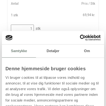
Antal
Pris / Stk
69,94 kr.
1 stk
stk
69,94
kr.
(
55,95
kr.ekskl. moms)
Leveringsomkostninger
Samtykke
Detaljer
Om
Kan først bestilles, når det igen er på lager
Denne hjemmeside bruger cookies
Vi bruger cookies til at tilpasse vores indhold og
annoncer, til at vise dig funktioner til sociale medier og til
at analysere vores trafik. Vi deler også oplysninger om
din brug af vores hjemmeside med vores partnere inden
for sociale medier, annonceringspartnere og
Bestillingsvare
analysepartnere. Vores partnere kan kombinere disse